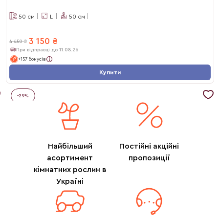
50
см
L
50
см
3 150
₴
4 450
₴
При відправці до 11.08.26
+157 бонусів
Купити
-
29
%
Найбільший
Постійні акційні
асортимент
пропозиції
кімнатних рослин в
Україні