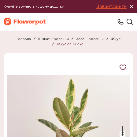
Завантажити
Купуйте зручно в нашому додатку
Головна
/
Кімнатні рослини
/
Зелені рослини
/
Фікус
/
Фікус ел Тінеке 1ст.
70 см