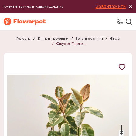
Завантажити
Купуйте зручно в нашому додатку
Головна
/
Кімнатні рослини
/
Зелені рослини
/
Фікус
/
Фікус ел Тінеке 3ст.
95 см