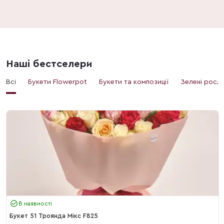
Наші бестселери
Всі
Букети Flowerpot
Букети та композиції
Зелені росл
В наявності
Букет 51 Троянда Мікс F825