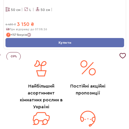
50
см
L
50
см
3 150
₴
4 450
₴
При відправці до 07.08.26
+157 бонусів
Купити
-
29
%
Найбільший
Постійні акційні
асортимент
пропозиції
кімнатних рослин в
Україні