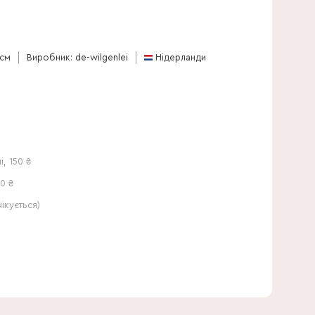
 см
Виробник: de-wilgenlei
Нідерланди
і
,
150
₴
0 ₴
кується)