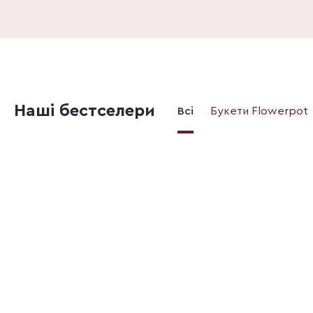
Наші бестселери
Всі
Букети Flowerpot