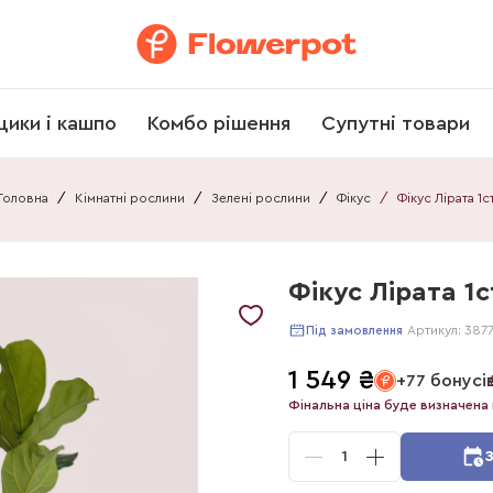
щики і кашпо
Комбо рішення
Супутні товари
Головна
/
Кімнатні рослини
/
Зелені рослини
/
Фікус
/
Фікус Лірата 1ст
Фікус Лірата 1с
Артикул:
387
Під замовлення
1 549
₴
+77 бонусі
Фінальна ціна буде визначена 
1