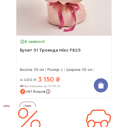
В наявності
Букет 51 Троянда Мікс F825
Висота: 50 см
Розмір: L
Ширина: 50 см
3 150
₴
4 450
₴
При відправці до 07.08.26
+157 бонусів
-
29
%