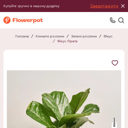
Завантажити
Купуйте зручно в нашому додатку
Головна
/
Кімнатні рослини
/
Зелені рослини
/
Фікус
/
Фікус Лірата
50 см