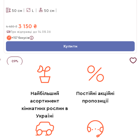
50
см
L
50
см
3 150
₴
4 450
₴
При відправці до 14.08.26
+157 бонусів
Купити
-
29
%
Найбільший
Постійні акційні
асортимент
пропозиції
кімнатних рослин в
Україні