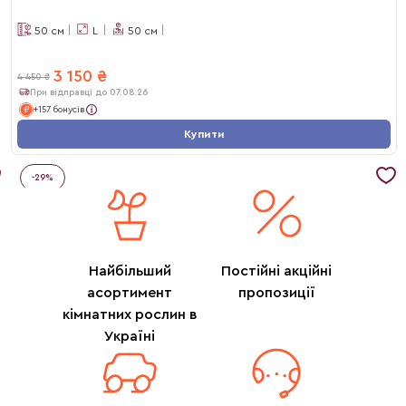
50
см
L
50
см
3 150
₴
4 450
₴
При відправці до 07.08.26
+157 бонусів
Купити
-
29
%
Найбільший
Постійні акційні
асортимент
пропозиції
кімнатних рослин в
Україні