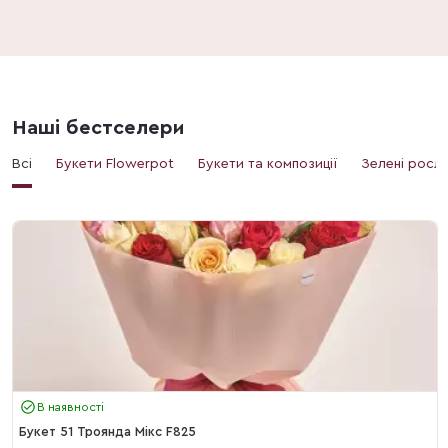
Наші бестселери
Всі
Букети Flowerpot
Букети та композиції
Зелені росл
В наявності
Букет 51 Троянда Мікс F825