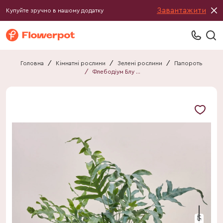
Завантажити
Купуйте зручно в нашому додатку
Головна
/
Кімнатні рослини
/
Зелені рослини
/
Папороть
/
Флебодіум Блу Стар
45 см