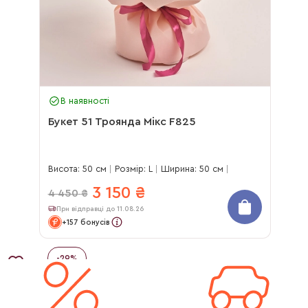
В наявності
Букет 51 Троянда Мікс F825
Висота: 50 см
Розмір: L
Ширина: 50 см
3 150
₴
4 450
₴
При відправці до 11.08.26
+157 бонусів
-
29
%