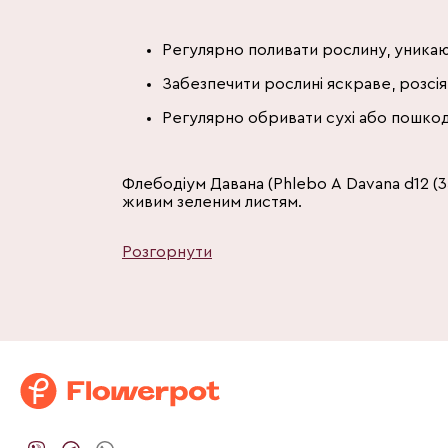
Регулярно поливати рослину, уникаю
Забезпечити рослині яскраве, розсія
Регулярно обривати сухі або пошкод
Флебодіум Давана (Phlebo A Davana d12 (
живим зеленим листям.
Розгорнути