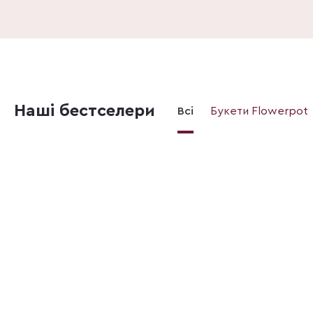
Наші бестселери
Всі
Букети Flowerpot