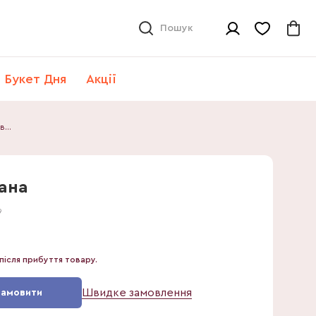
Пошук
Букет Дня
Акції
Флебодіум Давана
ана
9
після прибуття товару.
Швидке замовлення
Замовити