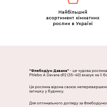
Найбільший
асортимент кімнатних
рослин в Україні
"Флебодіум Давана"
- це чудова рослина
Phlebo A Davana d12 (35-40) вказує на її
Ця рослина відома своєю неперевершеною 
затишку у будинку.
Для оптимального догляду за Флебодіум