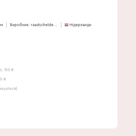
35 см
см
Виробник: raadschelders-varens
Нідерланди
і
,
150
₴
0 ₴
кується)