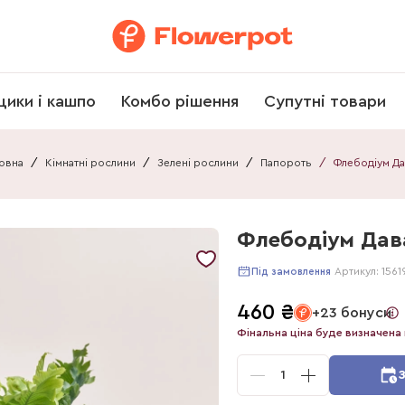
щики і кашпо
Комбо рішення
Супутні товари
овна
/
Кімнатні рослини
/
Зелені рослини
/
Папороть
/
Флебодіум Дав
Артикул:
1561
Під замовлення
460
₴
+23 бонуси
Фінальна ціна буде визначена 
1