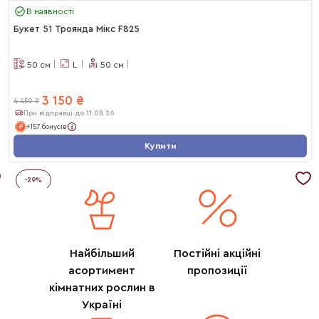
В наявності
Букет 51 Троянда Мікс F825
50
см
L
50
см
3 150
₴
4 450
₴
При відправці до 11.08.26
+157 бонусів
Купити
-
29
%
Найбільший
Постійні акційні
асортимент
пропозиції
кімнатних рослин в
Україні