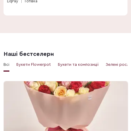
LiqPay
Готівка
Наші бестселери
Всі
Букети Flowerpot
Букети та композиції
Зелені росл