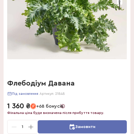
Флебодіум Давана
Артикул:
21848
Під замовлення
1 360
₴
+68 бонусів
Фінальна ціна буде визначена після прибуття товару.
1
Замовити