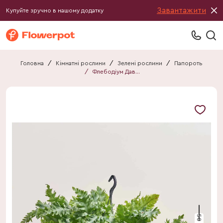
Завантажити
Купуйте зручно в нашому додатку
Головна
/
Кімнатні рослини
/
Зелені рослини
/
Папороть
/
Флебодіум Давана
50 см