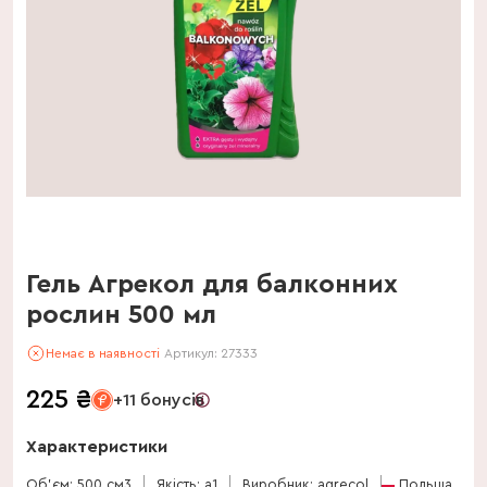
Гель Агрекол для балконних
рослин 500 мл
Немає в наявності
Артикул:
27333
225
₴
+11 бонусів
Характеристики
Об'єм: 500 см3
Якість: a1
Виробник: agrecol
Польща