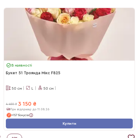
В наявності
Букет 51 Троянда Мікс F825
50
см
L
50
см
3 150
₴
4 450
₴
При відправці до 11.08.26
+157 бонусів
Купити