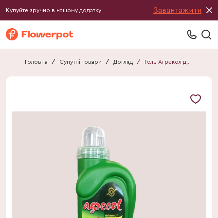
Завантажити
Купуйте зручно в нашому додатку
Головна
/
Супутні товари
/
Догляд
/
Гель Агрекол для балконних рослин 500 мл