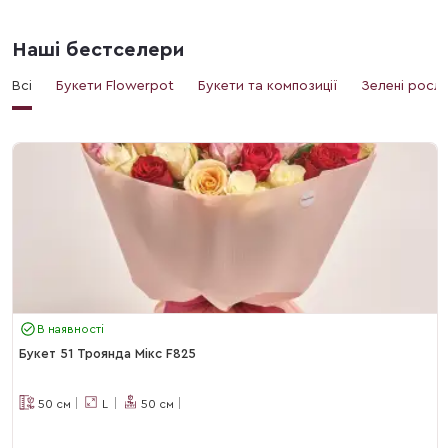
Наші бестселери
Всі
Букети Flowerpot
Букети та композиції
Зелені росл
В наявності
Букет 51 Троянда Мікс F825
50
см
L
50
см