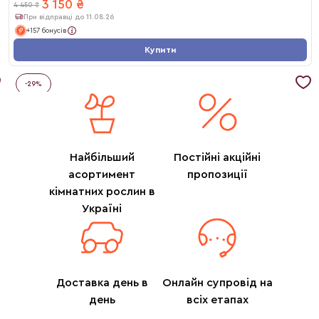
3 150
₴
4 450
₴
При відправці до 11.08.26
+157 бонусів
Купити
-
29
%
Найбільший
Постійні акційні
асортимент
пропозиції
кімнатних рослин в
Україні
Доставка день в
Онлайн супровід на
день
всіх етапах