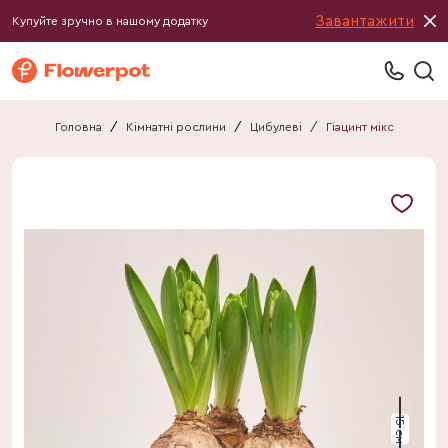
Завантажити
Купуйте зручно в нашому додатку
Головна
/
Кімнатні рослини
/
Цибулеві
/
Гіацинт мікс
15 см