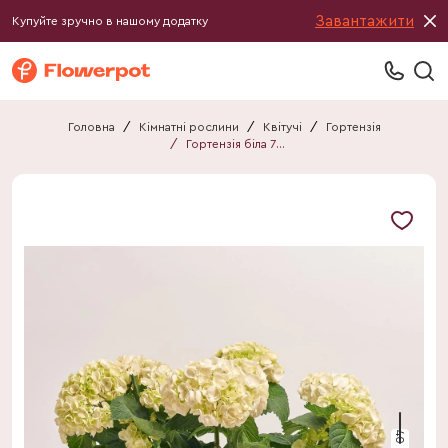
Завантажити
Купуйте зручно в нашому додатку
Головна
/
Кімнатні рослини
/
Квітучі
/
Гортензія
/
Гортензія біла 7ст.
40 см