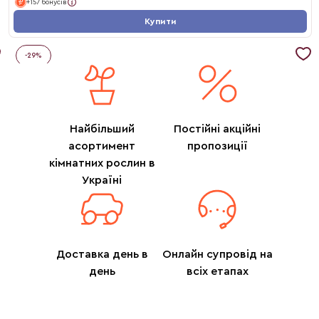
+157 бонусів
Купити
-
29
%
Найбільший
Постійні акційні
асортимент
пропозиції
кімнатних рослин в
Україні
Доставка день в
Онлайн супровід на
день
всіх етапах