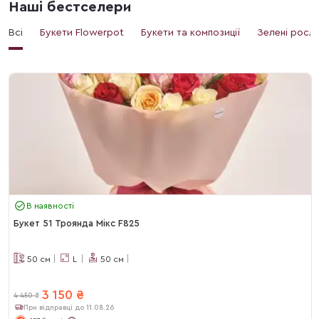
Наші бестселери
Всі
Букети Flowerpot
Букети та композиції
Зелені росл
В наявності
Букет 51 Троянда Мікс F825
50
см
L
50
см
3 150
₴
4 450
₴
При відправці до 11.08.26