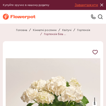
Завантажити
Купуйте зручно в нашому додатку
Головна
/
Кімнатні рослини
/
Квітучі
/
Гортензія
/
Гортензія біла 8ст.
40 см