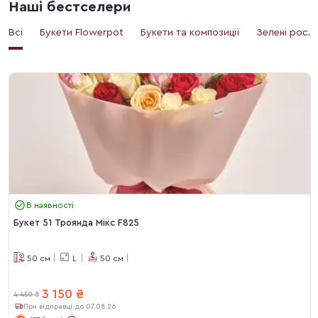
Наші бестселери
Всі
Букети Flowerpot
Букети та композиції
Зелені росл
В наявності
Букет 51 Троянда Мікс F825
50
см
L
50
см
3 150
₴
4 450
₴
При відправці до 07.08.26