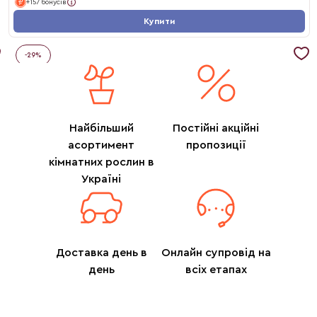
+157 бонусів
Купити
-
29
%
Найбільший
Постійні акційні
асортимент
пропозиції
кімнатних рослин в
Україні
Доставка день в
Онлайн супровід на
день
всіх етапах