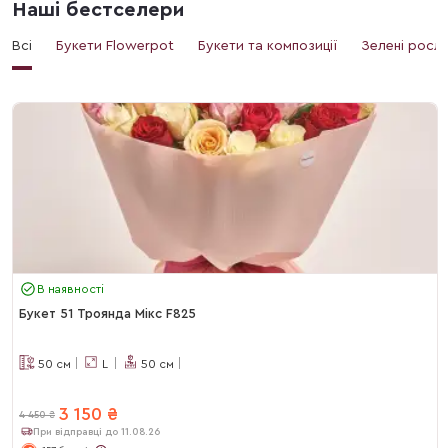
Наші бестселери
Всі
Букети Flowerpot
Букети та композиції
Зелені росл
В наявності
Букет 51 Троянда Мікс F825
50
см
L
50
см
3 150
₴
4 450
₴
При відправці до 11.08.26