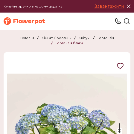
Завантажити
Купуйте зручно в нашому додатку
Головна
/
Кімнатні рослини
/
Квітучі
/
Гортензія
/
Гортензія блакитна 9ст.
35 см