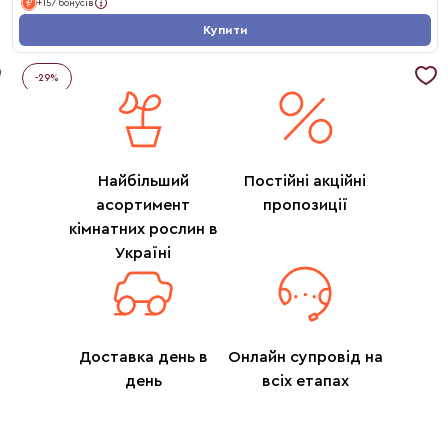
+157 бонусів
Купити
-
29
%
Найбільший
Постійні акційні
асортимент
пропозиції
кімнатних рослин в
Україні
Доставка день в
Онлайн супровід на
день
всіх етапах