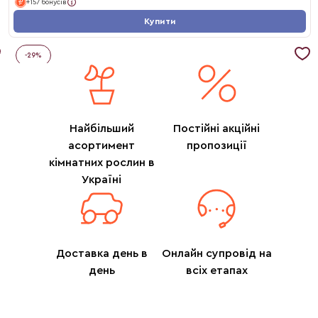
+157 бонусів
Купити
-
29
%
Найбільший
Постійні акційні
асортимент
пропозиції
кімнатних рослин в
Україні
Доставка день в
Онлайн супровід на
день
всіх етапах