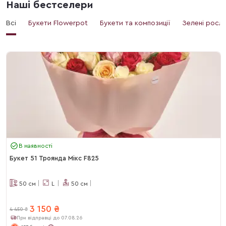
Наші бестселери
Всі
Букети Flowerpot
Букети та композиції
Зелені росл
В наявності
Букет 51 Троянда Мікс F825
50
см
L
50
см
3 150
₴
4 450
₴
При відправці до 07.08.26