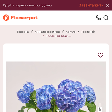
Завантажити
Купуйте зручно в нашому додатку
Головна
/
Кімнатні рослини
/
Квітучі
/
Гортензія
/
Гортензія блакитна 9ст.
40 см