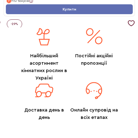
+157 бонусів
Купити
-
29
%
Найбільший
Постійні акційні
асортимент
пропозиції
кімнатних рослин в
Україні
Доставка день в
Онлайн супровід на
день
всіх етапах