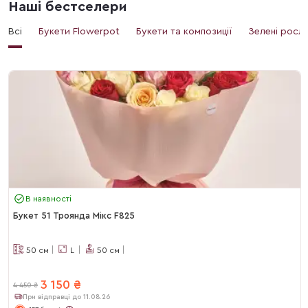
Наші бестселери
Всі
Букети Flowerpot
Букети та композиції
Зелені росл
В наявності
Букет 51 Троянда Мікс F825
50
см
L
50
см
3 150
₴
4 450
₴
При відправці до 11.08.26