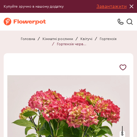
Завантажити
Купуйте зручно в нашому додатку
Головна
/
Кімнатні рослини
/
Квітучі
/
Гортензія
/
Гортензія червона 7ст.
40 см