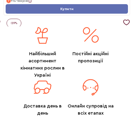
+157 бонусів
Купити
-
29
%
Найбільший
Постійні акційні
асортимент
пропозиції
кімнатних рослин в
Україні
Доставка день в
Онлайн супровід на
день
всіх етапах