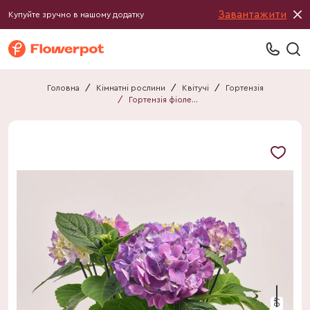
Завантажити
Купуйте зручно в нашому додатку
Головна
/
Кімнатні рослини
/
Квітучі
/
Гортензія
/
Гортензія фіолетова 6ст.
40 см