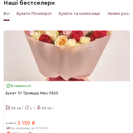
Наші бестселери
Всі
Букети Flowerpot
Букети та композиції
Зелені росл
В наявності
Букет 51 Троянда Мікс F825
50
см
L
50
см
3 150
₴
4 450
₴
При відправці до 07.08.26