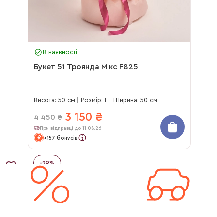
В наявності
Букет 51 Троянда Мікс F825
Висота: 50 см
Розмір: L
Ширина: 50 см
3 150
₴
4 450
₴
При відправці до 11.08.26
+157 бонусів
-
29
%