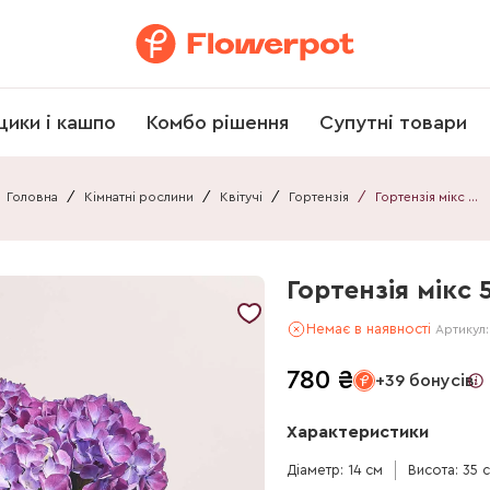
щики і кашпо
Комбо рішення
Супутні товари
Головна
/
Кімнатні рослини
/
Квітучі
/
Гортензія
/
Гортензія мікс 5ст.
Гортензія мікс 5
Немає в наявності
Артикул
780
₴
+39 бонусів
Характеристики
Діаметр: 14 см
Висота: 35 