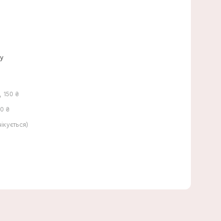
35 см
ну
,
150
₴
0 ₴
кується)