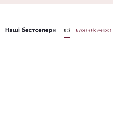
Наші бестселери
Всі
Букети Flowerpot