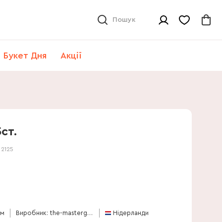
Пошук
Букет Дня
Акції
ст.
:
2125
см
Виробник: the-mastergrowers
Нідерланди