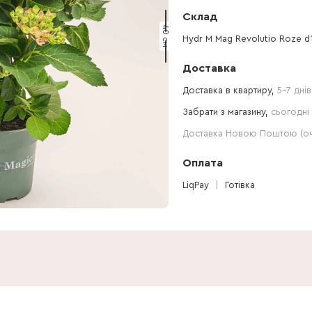
Склад
40 см
Hydr M Mag Revolutio Roze d1
Доставка
Доставка в квартиру,
5-7 днів
Забрати з магазину,
сьогодні 
Доставка Новою Поштою (очі
Оплата
LiqPay
Готівка