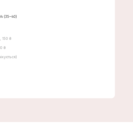
40 см
4 (35-40)
,
150
₴
0 ₴
кується)