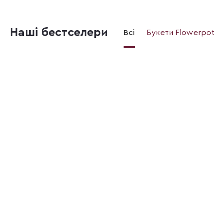
Наші бестселери
Всі
Букети Flowerpot