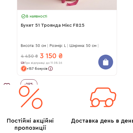
В наявності
Букет 51 Троянда Мікс F825
Висота: 50 см
Розмір: L
Ширина: 50 см
3 150
₴
4 450
₴
При відправці до 11.08.26
+157 бонусів
-
29
%
Постійні акційні
Доставка день в ден
пропозиції