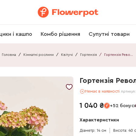
щики і кашпо
Комбо рішення
Супутні товари
Головна
/
Кімнатні рослини
/
Квітучі
/
Гортензія
/
Гортензія Революшн рожева 5ст.
Гортензія Рево
Немає в наявності
Артикул
1 040
₴
+52 бонус
Характеристики
Діаметр: 14 см
Висота: 40 