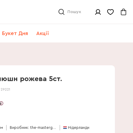
Пошук
Букет Дня
Акції
люшн рожева 5ст.
:
29221
и
см
Виробник: the-mastergrowers
Нідерланди