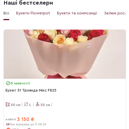
Наші бестселери
Всі
Букети Flowerpot
Букети та композиції
Зелені росл
В наявності
Букет 51 Троянда Мікс F825
50
см
L
50
см
3 150
₴
4 450
₴
При відправці до 11.08.26