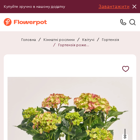
Завантажити
Купуйте зручно в нашому додатку
Головна
/
Кімнатні рослини
/
Квітучі
/
Гортензія
/
Гортензія рожева 6 ст.
35 см