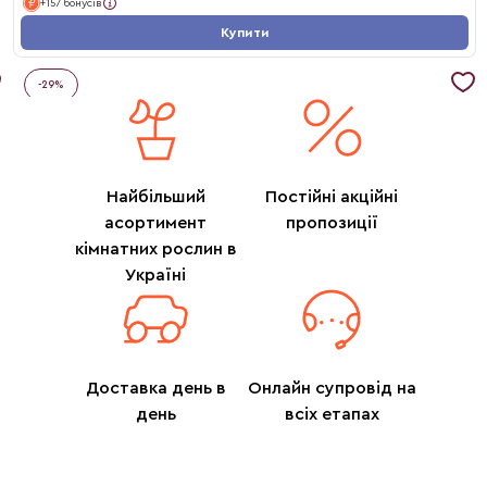
+157 бонусів
Купити
-
29
%
Найбільший
Постійні акційні
асортимент
пропозиції
кімнатних рослин в
Україні
Доставка день в
Онлайн супровід на
день
всіх етапах