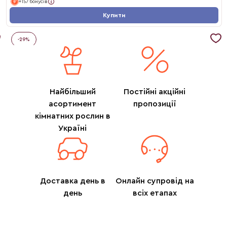
+157 бонусів
Купити
-
29
%
Найбільший
Постійні акційні
асортимент
пропозиції
кімнатних рослин в
Україні
Доставка день в
Онлайн супровід на
день
всіх етапах