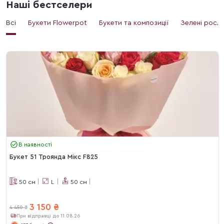
Наші бестселери
Всі
Букети Flowerpot
Букети та композиції
Зелені росл
В наявності
Букет 51 Троянда Мікс F825
50
см
L
50
см
3 150
₴
4 450
₴
При відправці до 11.08.26