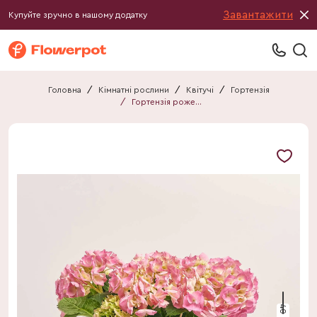
Завантажити
Купуйте зручно в нашому додатку
Головна
/
Кімнатні рослини
/
Квітучі
/
Гортензія
/
Гортензія рожева 7ст.
40 см