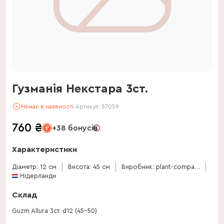
Гузманія Некстара 3ст.
Немає в наявності
Артикул:
57059
760
₴
+38 бонусів
Характеристики
Діаметр: 12 см
Висота: 45 см
Виробник: plant-company
Нідерланди
Склад
Guzm Allura 3ст. d12 (45-50)