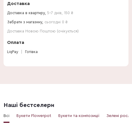
Доставка
Доставка в квартиру,
5-7 днів
,
150
₴
Забрати з магазину,
сьогодні 0 ₴
Доставка Новою Поштою (очікується)
Оплата
LiqPay
Готівка
Наші бестселери
Всі
Букети Flowerpot
Букети та композиції
Зелені росл