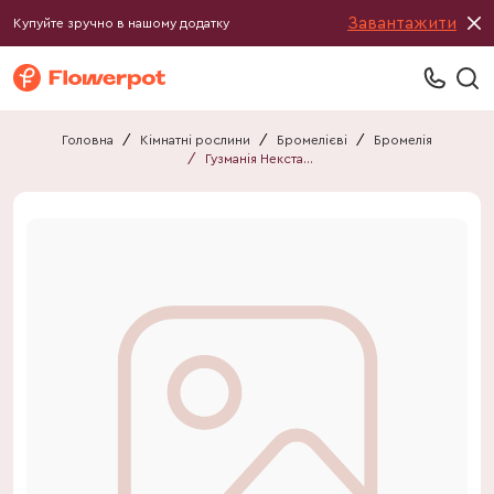
Завантажити
Купуйте зручно в нашому додатку
Головна
/
Кімнатні рослини
/
Бромелієві
/
Бромелія
/
Гузманія Некстара 3ст.