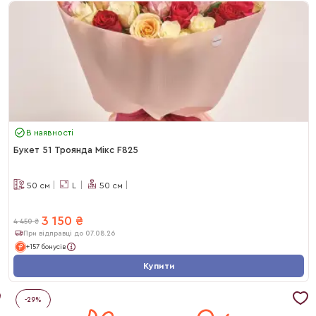
В наявності
Букет 51 Троянда Мікс F825
50
см
L
50
см
3 150
₴
4 450
₴
При відправці до 07.08.26
+157 бонусів
Купити
-
29
%