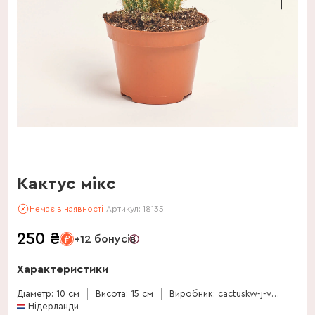
Кактус мікс
Немає в наявності
Артикул:
18135
250
₴
+12 бонусів
Характеристики
Діаметр: 10 см
Висота: 15 см
Виробник: cactuskw-j-vd-linden-bv
Нідерланди