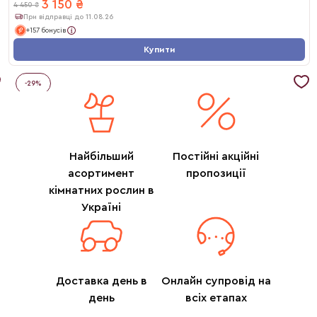
3 150
₴
4 450
₴
При відправці до 11.08.26
+157 бонусів
Купити
-
29
%
Найбільший
Постійні акційні
асортимент
пропозиції
кімнатних рослин в
Україні
Доставка день в
Онлайн супровід на
день
всіх етапах