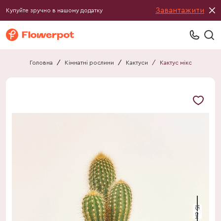
Завантажити
Купуйте зручно в нашому додатку
Головна
/
Кімнатні рослини
/
Кактуси
/
Кактус мікс
15 см