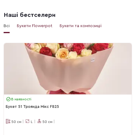
Наші бестселери
Всі
Букети Flowerpot
Букети та композиції
В наявності
Букет 51 Троянда Мікс F825
50
см
L
50
см