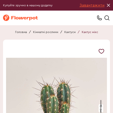
Завантажити
Купуйте зручно в нашому додатку
Головна
/
Кімнатні рослини
/
Кактуси
/
Кактус мікс
15 см