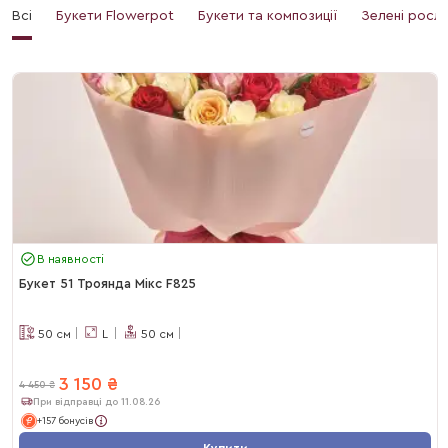
Всі
Букети Flowerpot
Букети та композиції
Зелені росл
В наявності
Букет 51 Троянда Мікс F825
50
см
L
50
см
3 150
₴
4 450
₴
При відправці до 11.08.26
+157 бонусів