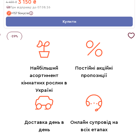
3 150
₴
4 450
₴
При відправці до 07.08.26
+157 бонусів
Купити
-
29
%
Найбільший
Постійні акційні
асортимент
пропозиції
кімнатних рослин в
Україні
Доставка день в
Онлайн супровід на
день
всіх етапах