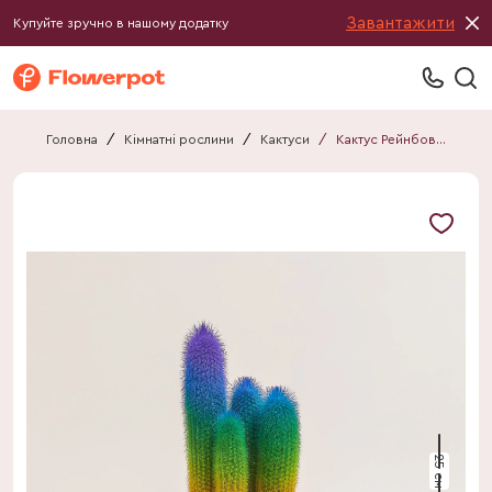
Завантажити
Купуйте зручно в нашому додатку
Головна
/
Кімнатні рослини
/
Кактуси
/
Кактус Рейнбов "Zuil" Спешл
25 см