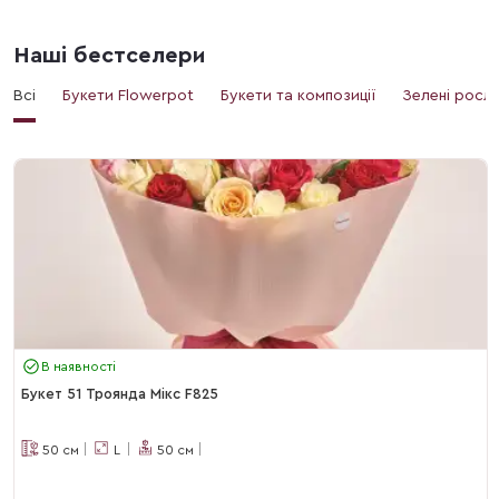
Наші бестселери
Всі
Букети Flowerpot
Букети та композиції
Зелені росл
В наявності
Букет 51 Троянда Мікс F825
50
см
L
50
см