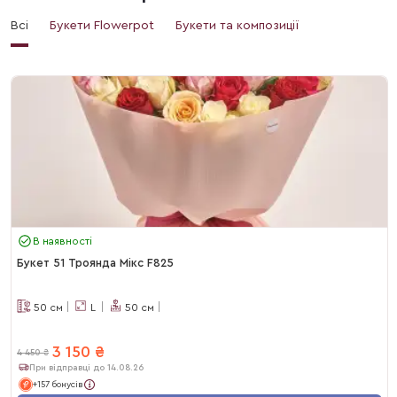
Всі
Букети Flowerpot
Букети та композиції
В наявності
Букет 51 Троянда Мікс F825
50
см
L
50
см
3 150
₴
4 450
₴
При відправці до 14.08.26
+157 бонусів