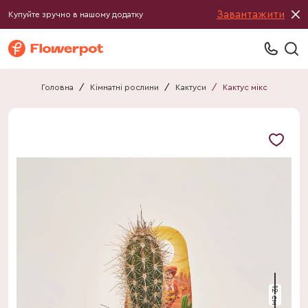
Завантажити
Купуйте зручно в нашому додатку
Головна
/
Кімнатні рослини
/
Кактуси
/
Кактус мікс
12 см