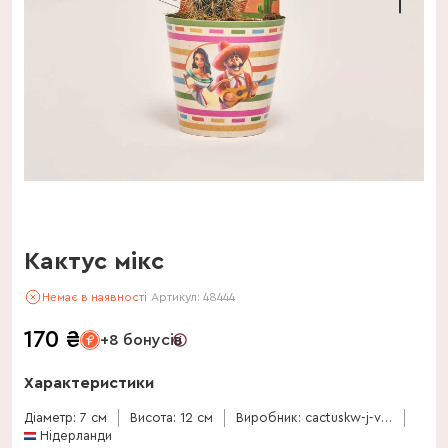
Кактус мікс
Немає в наявності
Артикул:
48444
170
₴
+8 бонусів
Характеристики
Діаметр: 7 см
Висота: 12 см
Виробник: cactuskw-j-vd-linden-bv
Нідерланди