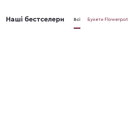
Наші бестселери
Всі
Букети Flowerpot