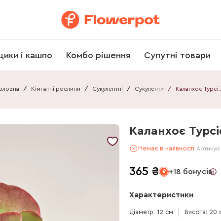
щики і кашпо
Комбо рішення
Супутні товари
оловна
/
Кімнатні рослини
/
Сукулентні
/
Сукуленти
/
Каланхоє Турсіфл
Каланхоє Турсі
Немає в наявності
Артикул
365
₴
+18 бонусів
Характеристики
Діаметр: 12 см
Висота: 20 