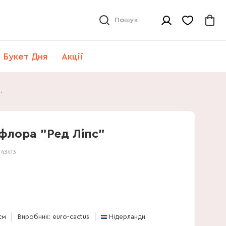
Пошук
Букет Дня
Акції
ора "Ред Ліпс"
флора "Ред Ліпс"
:
43413
см
Виробник: euro-cactus
Нідерланди