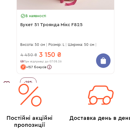
В наявності
Букет 51 Троянда Мікс F825
Висота: 50 см
Розмір: L
Ширина: 50 см
3 150
₴
4 450
₴
При відправці до 07.08.26
+157 бонусів
-
29
%
Постійні акційні
Доставка день в ден
пропозиції