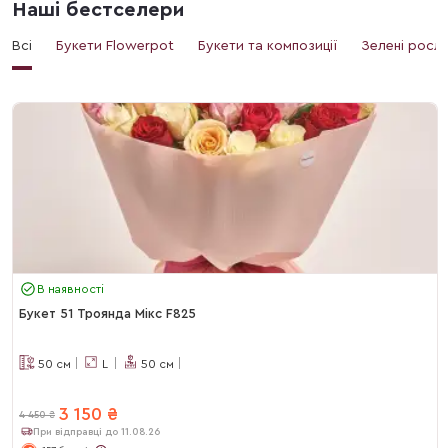
Наші бестселери
Всі
Букети Flowerpot
Букети та композиції
Зелені росл
В наявності
Букет 51 Троянда Мікс F825
50
см
L
50
см
3 150
₴
4 450
₴
При відправці до 11.08.26