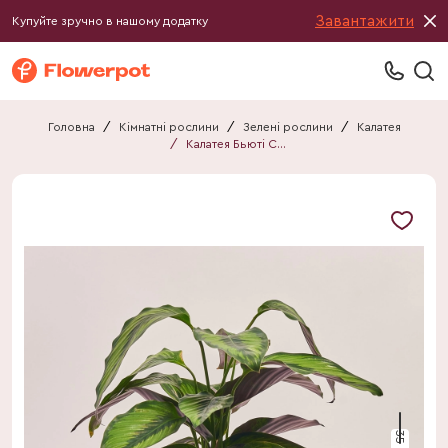
Завантажити
Купуйте зручно в нашому додатку
Головна
/
Кімнатні рослини
/
Зелені рослини
/
Калатея
/
Калатея Бьюті Стар
35 см