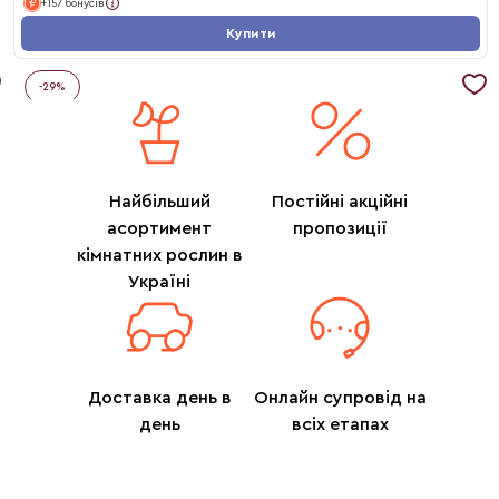
+157 бонусів
Купити
-
29
%
Найбільший
Постійні акційні
асортимент
пропозиції
кімнатних рослин в
Україні
Доставка день в
Онлайн супровід на
день
всіх етапах