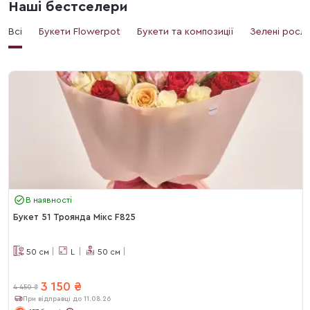
Наші бестселери
Всі
Букети Flowerpot
Букети та композиції
Зелені росл
В наявності
Букет 51 Троянда Мікс F825
50
см
L
50
см
3 150
₴
4 450
₴
При відправці до 11.08.26