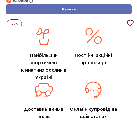
+157 бонусів
Купити
-
29
%
Найбільший
Постійні акційні
асортимент
пропозиції
кімнатних рослин в
Україні
Доставка день в
Онлайн супровід на
день
всіх етапах