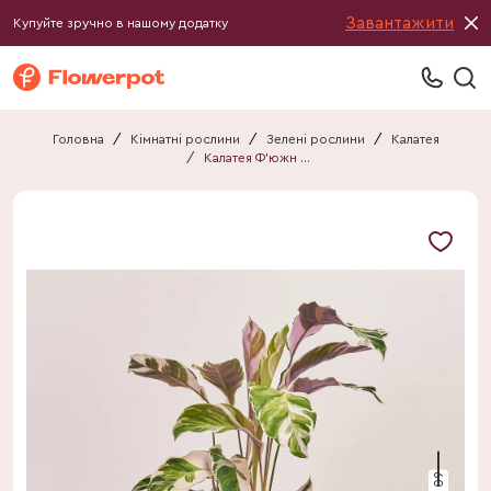
Завантажити
Купуйте зручно в нашому додатку
Головна
/
Кімнатні рослини
/
Зелені рослини
/
Калатея
/
Калатея Ф'южн Вайт
60 см