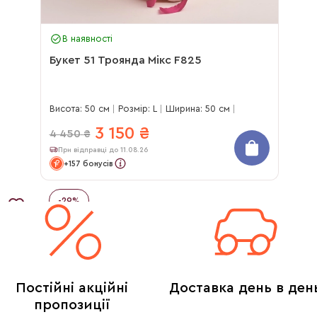
В наявності
Букет 51 Троянда Мікс F825
Висота: 50 см
Розмір: L
Ширина: 50 см
3 150
₴
4 450
₴
При відправці до 11.08.26
+157 бонусів
-
29
%
Постійні акційні
Доставка день в ден
пропозиції