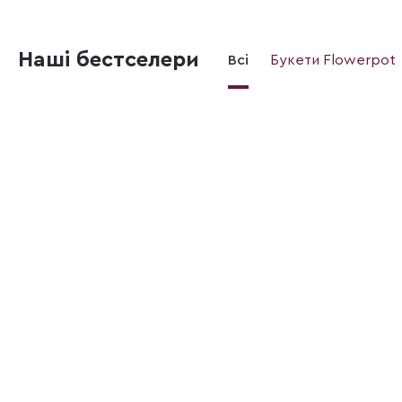
Наші бестселери
Всі
Букети Flowerpot