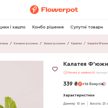
щики і кашпо
Комбо рішення
Супутні товари
ловна
/
Кімнатні рослини
/
Зелені рослини
/
Калатея
/
Калатея Ф'южн
Немає в наявності
Артикул
339
₴
+16 бонусів
Характеристики
Діаметр: 10 см
Висота: 25 