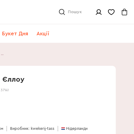
Пошук
Букет Дня
Акції
Калатея Ф'южн Єллоу
 Єллоу
:
37141
см
Виробник: kwekerij-tass
Нідерланди