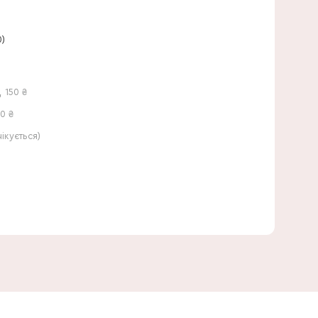
0)
,
150
₴
0 ₴
кується)