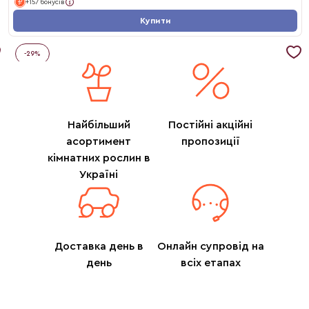
+157 бонусів
Купити
-
29
%
Найбільший
Постійні акційні
асортимент
пропозиції
кімнатних рослин в
Україні
Доставка день в
Онлайн супровід на
день
всіх етапах