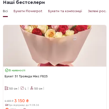
Наші бестселери
Всі
Букети Flowerpot
Букети та композиції
Зелені росл
В наявності
Букет 51 Троянда Мікс F825
50
см
L
50
см
3 150
₴
4 450
₴
При відправці до 11.08.26