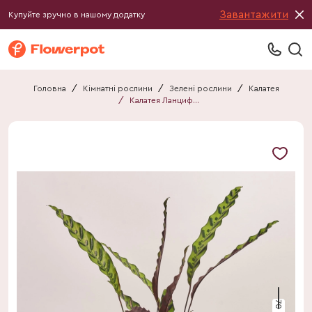
Завантажити
Купуйте зручно в нашому додатку
Головна
/
Кімнатні рослини
/
Зелені рослини
/
Калатея
/
Калатея Ланцифолія
70 см