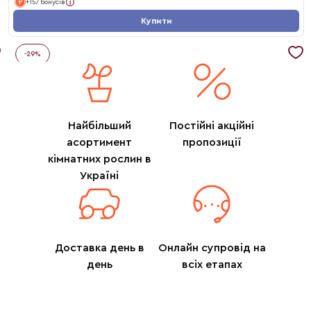
+157 бонусів
Купити
-
29
%
Найбільший
Постійні акційні
асортимент
пропозиції
кімнатних рослин в
Україні
Доставка день в
Онлайн супровід на
день
всіх етапах