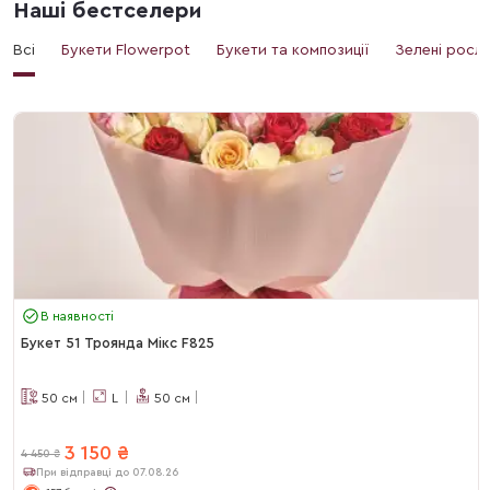
Наші бестселери
Всі
Букети Flowerpot
Букети та композиції
Зелені росл
В наявності
Букет 51 Троянда Мікс F825
50
см
L
50
см
3 150
₴
4 450
₴
При відправці до 07.08.26