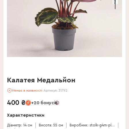
Калатея Медальйон
Немає в наявності
Артикул:
31792
400
₴
+20 бонусів
Характеристики
Діаметр: 14 см
Висота: 55 см
Виробник: stolk-g4m-plants