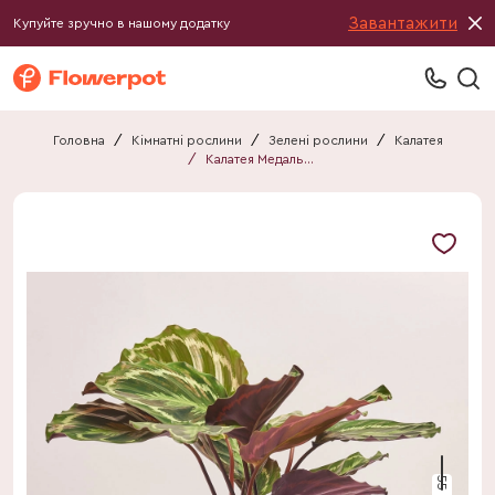
Завантажити
Купуйте зручно в нашому додатку
Головна
/
Кімнатні рослини
/
Зелені рослини
/
Калатея
/
Калатея Медальйон
55 см