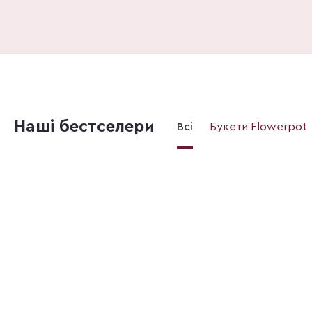
Наші бестселери
Всі
Букети Flowerpot