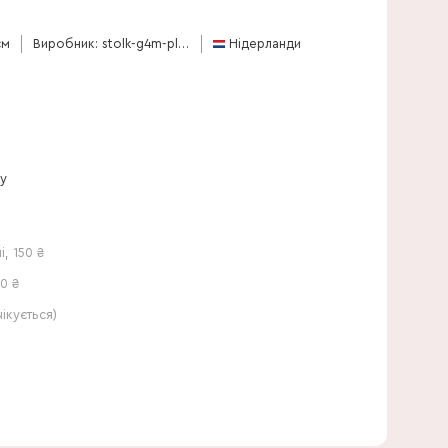
50 см
см
Виробник: stolk-g4m-plants
Нідерланди
ну
і
,
150
₴
0 ₴
кується)