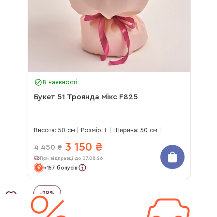
В наявності
Букет 51 Троянда Мікс F825
Висота: 50 см
Розмір: L
Ширина: 50 см
3 150
₴
4 450
₴
При відправці до 07.08.26
+157 бонусів
-
29
%