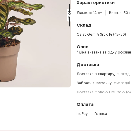
Характеристики
50 см
Діаметр: 14 см
Висота: 50 
Склад
Calat Gem 4 Srt d14 (45-50)
Опис
* ціна вказана за одну росли
Доставка
Доставка в квартиру,
сьогодн
Забрати з магазину,
сьогодні 
Доставка Новою Поштою (очі
Оплата
LiqPay
Готівка