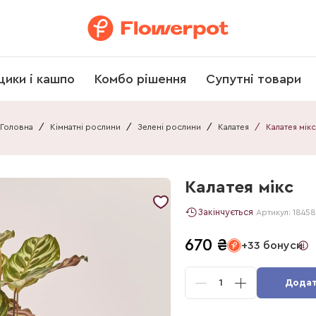
щики і кашпо
Комбо рішення
Супутні товари
Головна
/
Кімнатні рослини
/
Зелені рослини
/
Калатея
/
Калатея мікс
Калатея мікс
Закінчується
Артикул:
18458
670
₴
+33 бонуси
1
Додат