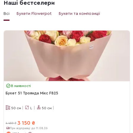
Наші бестселери
Всі
Букети Flowerpot
Букети та композиції
В наявності
Букет 51 Троянда Мікс F825
50
см
L
50
см
3 150
₴
4 450
₴
При відправці до 11.08.26