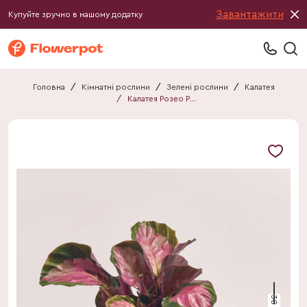
Завантажити
Купуйте зручно в нашому додатку
Головна
/
Кімнатні рослини
/
Зелені рослини
/
Калатея
/
Калатея Розео Розі в кер.
30 см