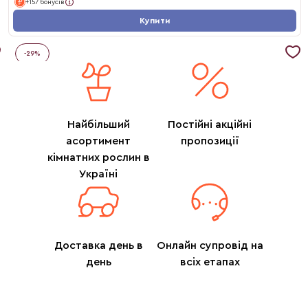
+157 бонусів
Купити
-
29
%
Найбільший
Постійні акційні
асортимент
пропозиції
кімнатних рослин в
Україні
Доставка день в
Онлайн супровід на
день
всіх етапах