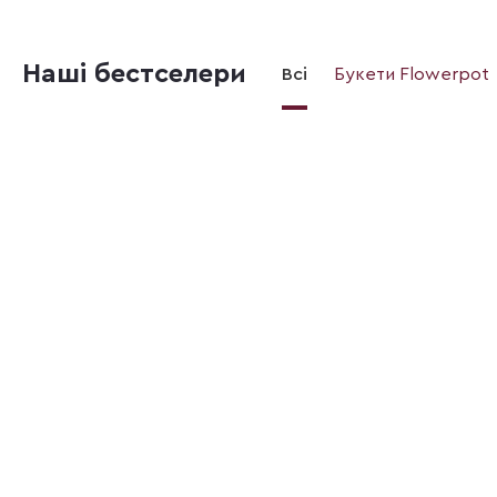
Наші бестселери
Всі
Букети Flowerpot