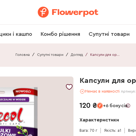
щики і кашпо
Комбо рішення
Супутні товари
Головна
/
Супутні товари
/
Догляд
/
Капсули для орхідей S/18
Капсули для ор
Немає в наявності
Артикул
120
₴
+6 бонусів
Характеристики
Вага: 70 г
Якість: a1
Вир