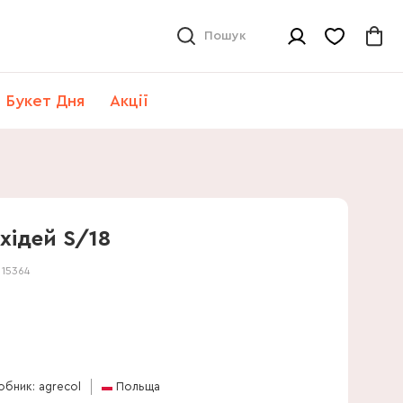
Пошук
Букет Дня
Акції
хідей S/18
:
15364
обник: agrecol
Польща