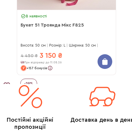
В наявності
Букет 51 Троянда Мікс F825
Висота: 50 см
Розмір: L
Ширина: 50 см
3 150
₴
4 450
₴
При відправці до 11.08.26
+157 бонусів
-
29
%
Постійні акційні
Доставка день в ден
пропозиції