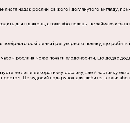
е листя надає рослині свіжого і доглянутого вигляду, при
одить для підвіконь, столів або полиць, не займаючи баг
 помірного освітлення і регулярного поливу, що робить її 
 часом рослина може почати плодоносити, що додає додат
муєте не лише декоративну рослину, але й частинку екзот
її ростом. Це чудовий подарунок для любителів кави або і