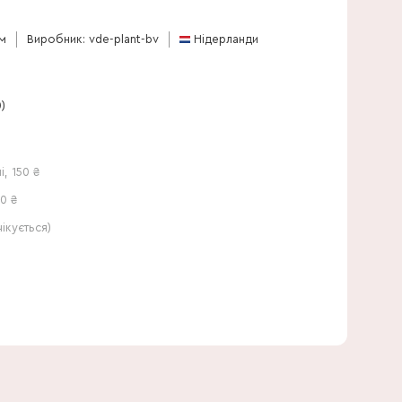
20 см
см
Виробник: vde-plant-bv
Нідерланди
)
і
,
150
₴
0 ₴
кується)