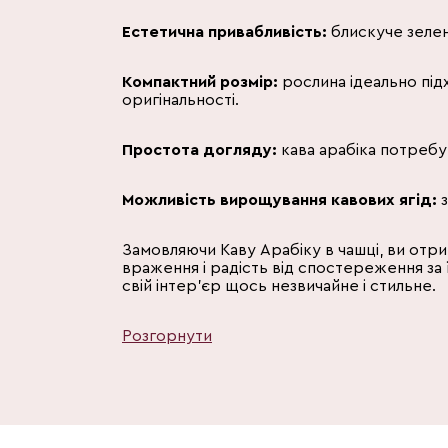
Естетична привабливість:
блискуче зелен
Компактний розмір:
рослина ідеально підх
оригінальності.
Простота догляду:
кава арабіка потребує
Можливість вирощування кавових ягід:
з
Замовляючи Каву Арабіку в чашці, ви отри
враження і радість від спостереження за 
свій інтер'єр щось незвичайне і стильне.
Розгорнути