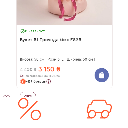
В наявності
Букет 51 Троянда Мікс F825
Висота: 50 см
Розмір: L
Ширина: 50 см
3 150
₴
4 450
₴
При відправці до 11.08.26
+157 бонусів
-
29
%