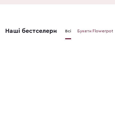
Наші бестселери
Всі
Букети Flowerpot