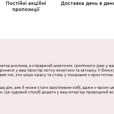
Постійні акційні
Доставка день в ден
пропозиції
атна рослина, а справжній шматочок тропічного раю у ва
инесе у ваш простір нотку екзотики та затишку. Її блиску
ля тих, хто цінує красу та стиль у поєднанні з простотою
аш дім, але й може стати захопливим хобі, адже з часом 
и. Це чудовий спосіб додати у ваш інтер'єр природний акц