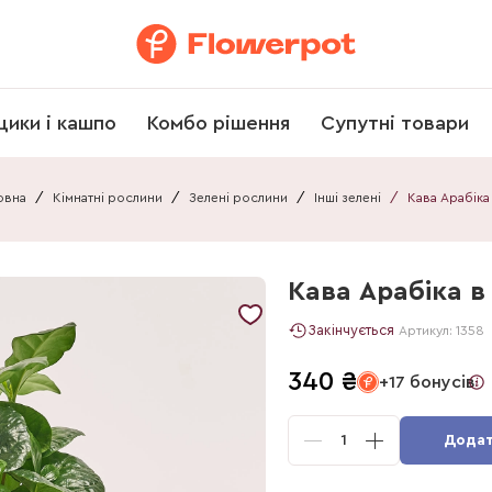
щики і кашпо
Комбо рішення
Супутні товари
овна
/
Кімнатні рослини
/
Зелені рослини
/
Інші зелені
/
Кава Арабіка в
Закінчується
Артикул:
1358
340
₴
+17 бонусів
1
Додат