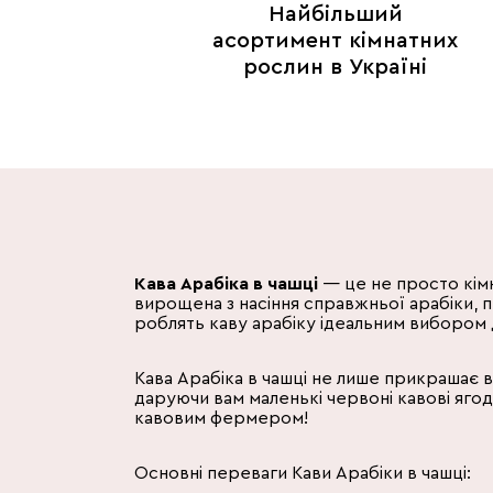
Найбільший
асортимент кімнатних
рослин в Україні
Кава Арабіка в чашці
— це не просто кімн
вирощена з насіння справжньої арабіки, пр
роблять каву арабіку ідеальним вибором д
Кава Арабіка в чашці не лише прикрашає в
даруючи вам маленькі червоні кавові ягод
кавовим фермером!
Основні переваги Кави Арабіки в чашці: