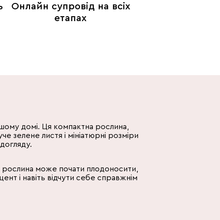
ь
Онлайн супровід на всіх
етапах
шому домі. Ця компактна рослина,
че зелене листя і мініатюрні розміри
 догляду.
ця рослина може почати плодоносити,
ент і навіть відчути себе справжнім