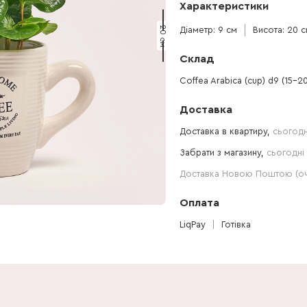
Характеристики
20 см
Діаметр: 9 см
Висота: 20 
Склад
Coffea Arabica (cup) d9 (15-20
Доставка
Доставка в квартиру,
сьогодн
Забрати з магазину,
сьогодні 
Доставка Новою Поштою (очі
Оплата
LiqPay
Готівка