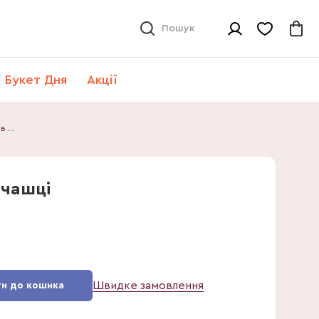
Пошук
Букет Дня
Акції
Кава Арабіка в чашці
 чашці
Швидке замовлення
и до кошика