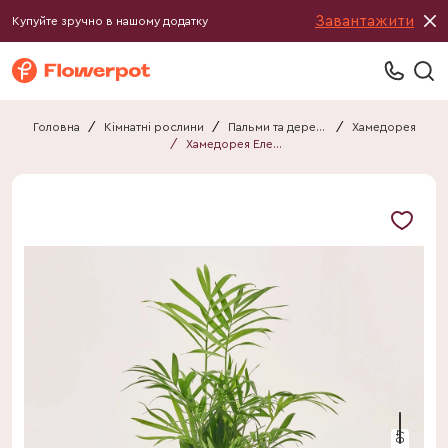
Завантажити
Купуйте зручно в нашому додатку
Головна
/
Кімнатні рослини
/
Пальми та дерева
/
Хамедорея
/
Хамедорея Елеганс
40 см