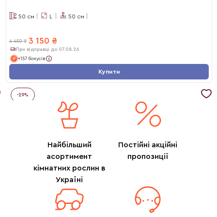
50
см
L
50
см
3 150
₴
4 450
₴
При відправці до 07.08.26
+157 бонусів
Купити
-
29
%
Найбільший
Постійні акційні
асортимент
пропозиції
кімнатних рослин в
Україні