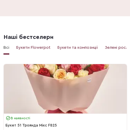
Наші бестселери
Всі
Букети Flowerpot
Букети та композиції
Зелені росл
В наявності
Букет 51 Троянда Мікс F825