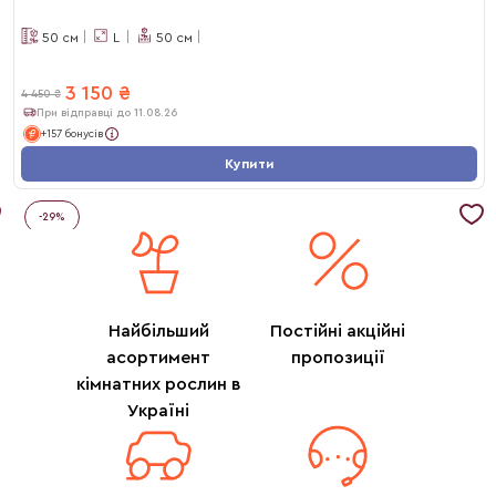
50
см
L
50
см
3 150
₴
4 450
₴
При відправці до 11.08.26
+157 бонусів
Купити
-
29
%
Найбільший
Постійні акційні
асортимент
пропозиції
кімнатних рослин в
Україні