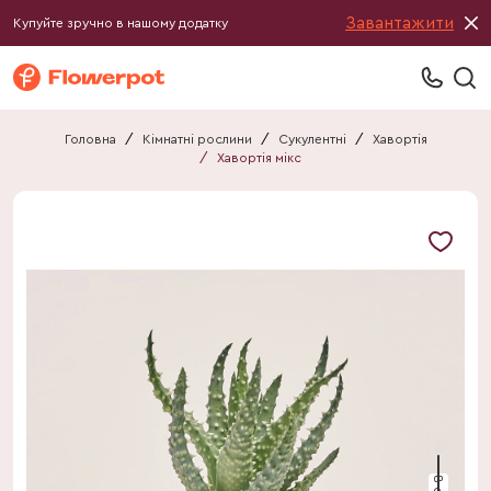
Завантажити
Купуйте зручно в нашому додатку
Головна
/
Кімнатні рослини
/
Сукулентні
/
Хавортія
/
Хавортія мікс
8 см