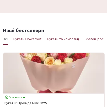
Наші бестселери
Всі
Букети Flowerpot
Букети та композиції
Зелені росл
В наявності
Букет 51 Троянда Мікс F825