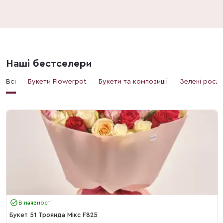
Наші бестселери
Всі
Букети Flowerpot
Букети та композиції
Зелені росл
В наявності
Букет 51 Троянда Мікс F825