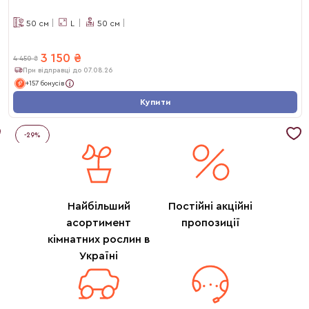
50
см
L
50
см
3 150
₴
4 450
₴
При відправці до 07.08.26
+157 бонусів
Купити
-
29
%
Найбільший
Постійні акційні
асортимент
пропозиції
кімнатних рослин в
Україні