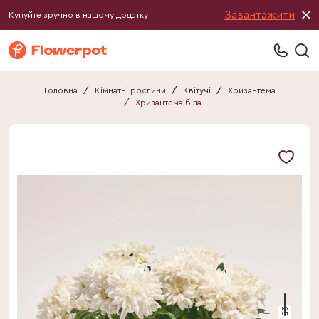
Завантажити
Купуйте зручно в нашому додатку
Головна
/
Кімнатні рослини
/
Квітучі
/
Хризантема
/
Хризантема біла
25 см