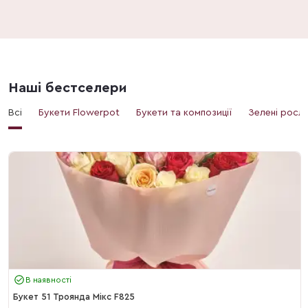
Наші бестселери
Всі
Букети Flowerpot
Букети та композиції
Зелені росл
В наявності
Букет 51 Троянда Мікс F825