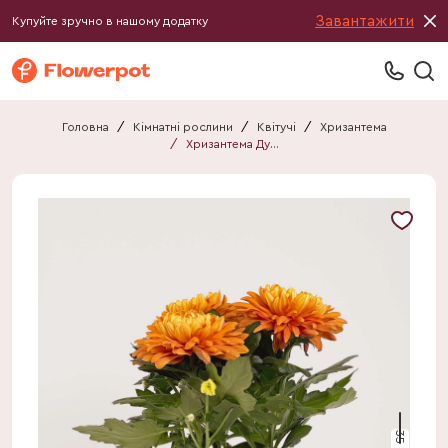
Завантажити
Купуйте зручно в нашому додатку
Головна
/
Кімнатні рослини
/
Квітучі
/
Хризантема
/
Хризантема Дуранго
35 см