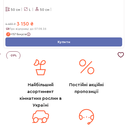
50
см
L
50
см
3 150
₴
4 450
₴
При відправці до 07.08.26
+157 бонусів
Купити
-
29
%
Найбільший
Постійні акційні
асортимент
пропозиції
кімнатних рослин в
Україні