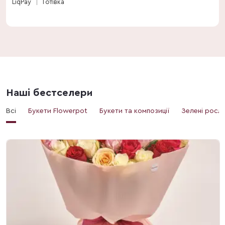
LiqPay
Готівка
Наші бестселери
Всі
Букети Flowerpot
Букети та композиції
Зелені росл