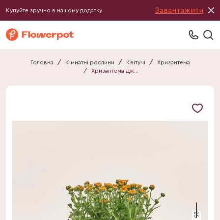
Завантажити
Купуйте зручно в нашому додатку
Головна
/
Кімнатні рослини
/
Квітучі
/
Хризантема
/
Хризантема Джеліфіш мікс
25 см