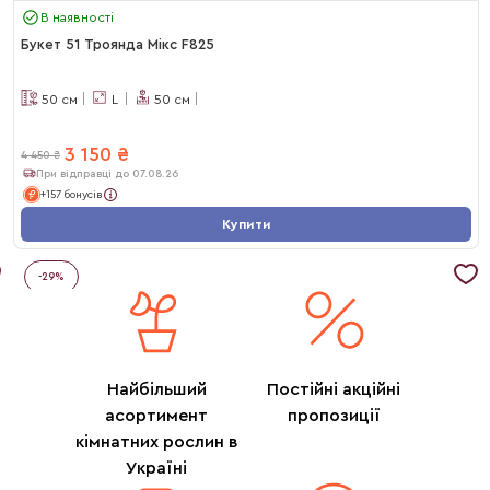
В наявності
Букет 51 Троянда Мікс F825
50
см
L
50
см
3 150
₴
4 450
₴
При відправці до 07.08.26
+157 бонусів
Купити
-
29
%
Найбільший
Постійні акційні
асортимент
пропозиції
кімнатних рослин в
Україні