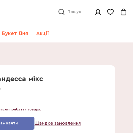
Пошук
Букет Дня
Акції
ндесса мікс
0
після прибуття товару.
Швидке замовлення
Замовити