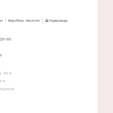
25 см
см
Виробник: decorum
Нідерланди
(25-30)
ну
і
,
150
₴
0 ₴
кується)