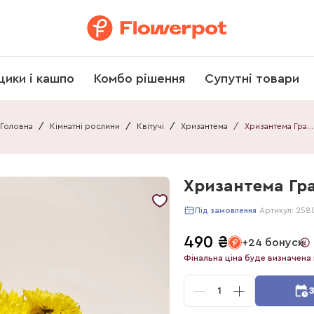
щики і кашпо
Комбо рішення
Супутні товари
Головна
/
Кімнатні рослини
/
Квітучі
/
Хризантема
/
Хризантема Грандесса мікс
Хризантема Гра
Артикул:
258
Під замовлення
490
₴
+24 бонуси
Фінальна ціна буде визначена 
1