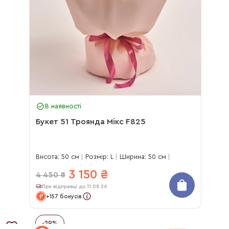
В наявності
Букет 51 Троянда Мікс F825
Висота: 50 см
Розмір: L
Ширина: 50 см
3 150
₴
4 450
₴
При відправці до 11.08.26
+157 бонусів
-
29
%