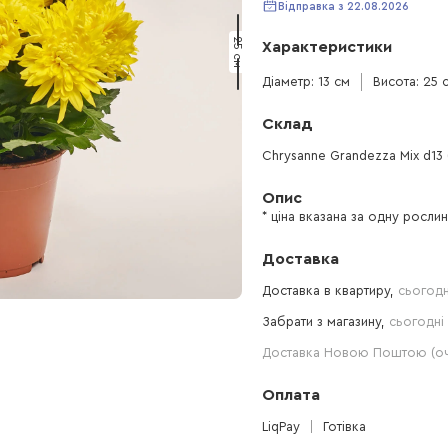
Відправка з 22.08.2026
25 см
Характеристики
Діаметр: 13 см
Висота: 25 
Склад
Chrysanne Grandezza Mix d13 
Опис
* ціна вказана за одну росли
Доставка
Доставка в квартиру,
сьогодн
Забрати з магазину,
сьогодні 
Доставка Новою Поштою (очі
Оплата
LiqPay
Готівка