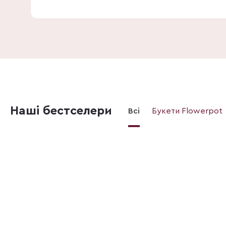
Наші бестселери
Всі
Букети Flowerpot