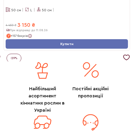
50
см
L
50
см
3 150
₴
4 450
₴
При відправці до 11.08.26
+157 бонусів
Купити
-
29
%
Найбільший
Постійні акційні
асортимент
пропозиції
кімнатних рослин в
Україні