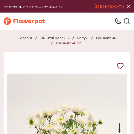
Завантажити
Купуйте зручно в нашому додатку
Головна
/
Кімнатні рослини
/
Квітучі
/
Хризантема
/
Хризантема Сплеш Айс
35 см