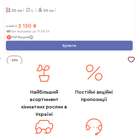
50
см
L
50
см
3 150
₴
4 450
₴
При відправці до 11.08.26
+157 бонусів
Купити
-
29
%
Найбільший
Постійні акційні
асортимент
пропозиції
кімнатних рослин в
Україні