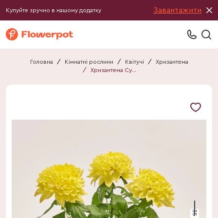
Завантажити
Купуйте зручно в нашому додатку
Головна
/
Кімнатні рослини
/
Квітучі
/
Хризантема
/
Хризантема Супернова жовта
35 см