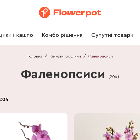
щики і кашпо
Комбо рішення
Супутні товари
Головна
/
Кімнатні рослини
/
Фаленопсиси
Фаленопсиси
(
204
)
204