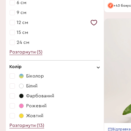
6 см
Фаленопсис 5 стебел (1)
+43 бонус
9 см
Фаленопсис каскад (28)
12 см
Фаленопсис міні (9)
15 см
Фаленопсис мультифлора (35)
24 см
Фаленопсис фарбований (15)
Розгорнути (5)
6 см
7 см
Колір
9 см
Біколор
12 см
Білий
13 см
Фарбований
15 см
Рожевий
17 см
Жовтий
24 см
Розгорнути (13)
Біколор
Відправка