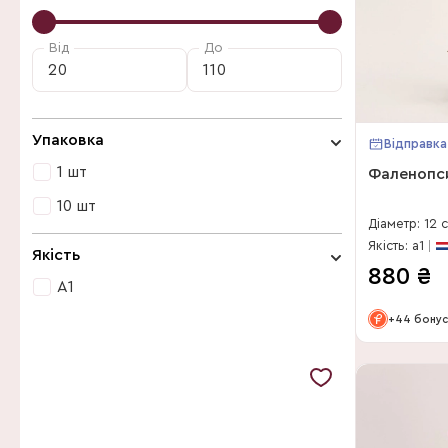
Синій
Klusmann Blumenvertrieb
Світло-рожевий
Від
До
Kwekerij Duijn-Hove BV
Жовтий
Leuk en Buiten BV
Levoplant BV
Упаковка
Відправка
OK Plant
1 шт
Фаленопси
Opti-flor
10 шт
Діаметр: 12 
Phalaenova
1 шт
Якість: a1
Якість
Riza Ter Laak Orchios
880
₴
10 шт
А1
Ter Laak Orchids
А1
+44 бону
Van Geel Orchideeen
VG Orchids