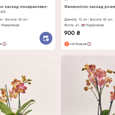
ис каскад помаранчево-
Фаленопсис каскад роже
ст.
см
Висота: 45 см
Діаметр: 12 см
Висота: 45 см
Нідерланди
Якість: a1
Нідерланди
900
₴
ів
+45 бонусів