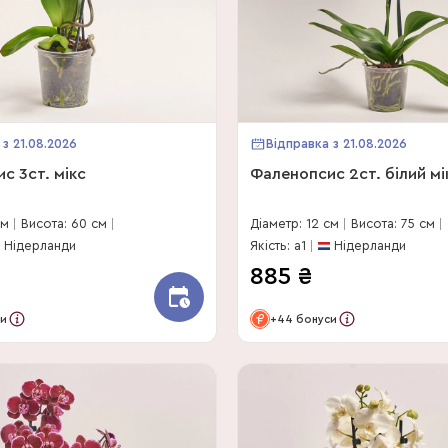
 з 21.08.2026
Відправка з 21.08.2026
с 3ст. мікс
Фаленопсис 2ст. білий мі
см
Висота: 60 см
Діаметр: 12 см
Висота: 75 см
Нідерланди
Якість: a1
Нідерланди
885
₴
си
+44 бонуси