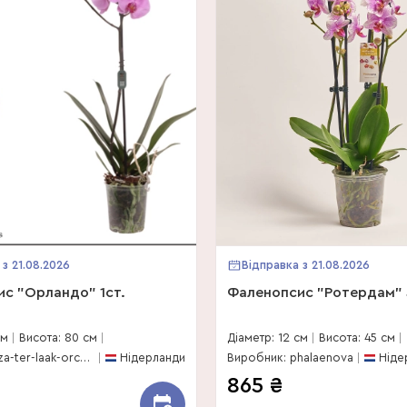
 з 21.08.2026
Відправка з 21.08.2026
с "Орландо" 1ст.
Фаленопсис "Ротердам" 
см
Висота: 80 см
Діаметр: 12 см
Висота: 45 см
Виробник: riza-ter-laak-orchios
Нідерланди
Виробник: phalaenova
Ніде
865
₴