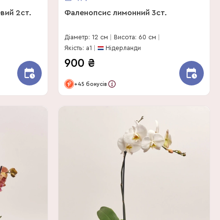
вий 2ст.
Фаленопсис лимонний 3ст.
Діаметр: 12 см
Висота: 60 см
Якість: a1
Нідерланди
900
₴
+45 бонусів