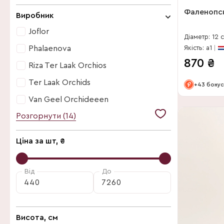
30 см
Білий
Фаленопси
Виробник
Бордо
Joflor
Діаметр: 12 
Бордовий
Phalaenova
Якість: a1
Чорний
870
₴
Riza Ter Laak Orchios
Фарбований
Ter Laak Orchids
+43 бонус
Фіолетовий
Van Geel Orchideeen
Кораловий
Розгорнути (14)
Bonito Plant
Кремовий
Decorum
Ціна за шт, ₴
Лососевий
Duijn-Hove BV
Малиновий
Excellent-plus
Від
До
Мікс
Florious Orchids
Помаранчевий
GreenBalanZ
Рожевий
Висота, см
Joflor