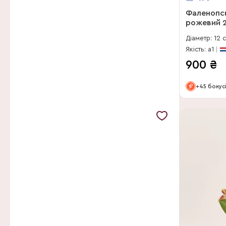
Фаленопс
рожевий 2
Діаметр: 12 
Якість: a1
900
₴
+45 бонус