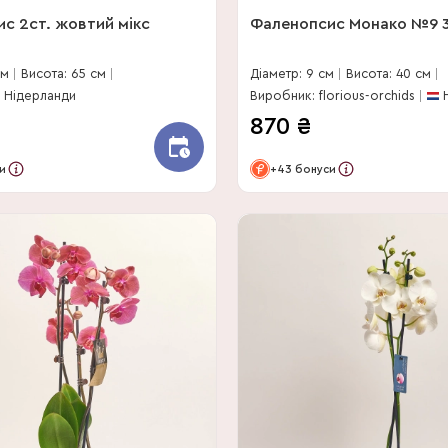
с 2ст. жовтий мікс
Фаленопсис Монако №9 3
см
Висота: 65 см
Діаметр: 9 см
Висота: 40 см
Нідерланди
Виробник: florious-orchids
870
₴
и
+43 бонуси