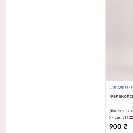
Відправка
Фаленопси
Діаметр: 12 
Якість: a1
900
₴