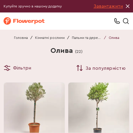
Завантажити
Купуйте зручно в нашому додатку
Головна
/
Кімнатні рослини
/
Пальми та дерева
/
Олива
Олива
(
22
)
Фільтри
За популярністю