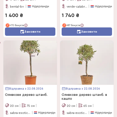
Нідерланди
Нідерланди
bental-bv
verde-calabria
1 400
₴
1 740
₴
+70 бонусів
+87 бонусів
Замовити
Замовити
Відправка з 22.08.2026
Відправка з 22.08.2026
Оливкове дерево штамб.
Оливкове дерево штамб. в
кашпо
20
см
75
см
20
см
65
см
Нідерланди
Нідерланди
sabra-exotics-bv
sabra-exotics-bv