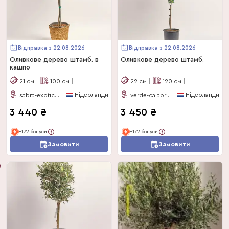
Відправка з 22.08.2026
Відправка з 22.08.2026
Оливкове дерево штамб. в
Оливкове дерево штамб.
кашпо
21
см
100
см
22
см
120
см
Нідерланди
Нідерланди
sabra-exotics-bv
verde-calabria
3 440
₴
3 450
₴
+172 бонуси
+172 бонуси
Замовити
Замовити