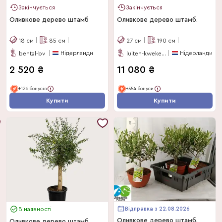
Закінчується
Закінчується
Оливкове дерево штамб
Оливкове дерево штамб.
18
см
85
см
27
см
190
см
Нідерланди
Нідерланди
bental-bv
luiten-kwekerij-bv
2 520
₴
11 080
₴
+126 бонусів
+554 бонуси
Купити
Купити
Відправка з 22.08.2026
В наявності
Оливкове дерево штамб.
Оливкове дерево штамб.