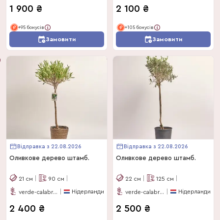
1 900
₴
2 100
₴
+95 бонусів
+105 бонусів
Замовити
Замовити
Відправка з 22.08.2026
Відправка з 22.08.2026
Оливкове дерево штамб.
Оливкове дерево штамб.
21
см
90
см
22
см
125
см
Нідерланди
Нідерланди
verde-calabria
verde-calabria
2 400
₴
2 500
₴