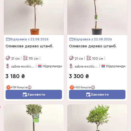
Відправка з 22.08.2026
Відправка з 22.08.2026
Оливкове дерево штамб.
Оливкове дерево штамб.
21
см
115
см
21
см
100
см
Нідерланди
Нідерланди
sabra-exotics-bv
sabra-exotics-bv
3 180
₴
3 300
₴
+159 бонусів
+165 бонусів
Замовити
Замовити