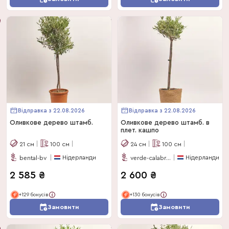
Відправка з 22.08.2026
Відправка з 22.08.2026
Оливкове дерево штамб.
Оливкове дерево штамб. в
плет. кашпо
21
см
100
см
24
см
100
см
Нідерланди
Нідерланди
bental-bv
verde-calabria
2 585
₴
2 600
₴
+129 бонусів
+130 бонусів
Замовити
Замовити