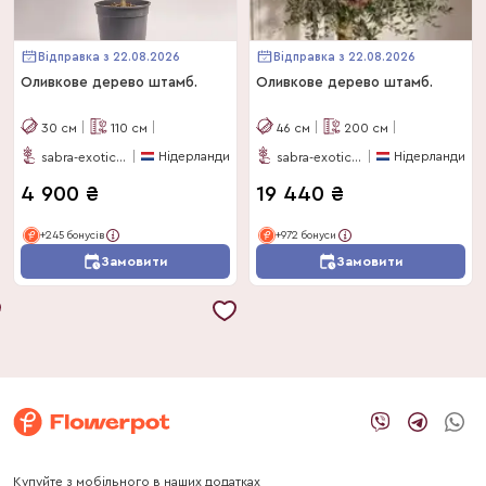
Відправка з 22.08.2026
Відправка з 22.08.2026
Оливкове дерево штамб.
Оливкове дерево штамб.
30
см
110
см
46
см
200
см
Нідерланди
Нідерланди
sabra-exotics-bv
sabra-exotics-bv
4 900
₴
19 440
₴
+245 бонусів
+972 бонуси
Замовити
Замовити
Купуйте з мобільного в наших додатках