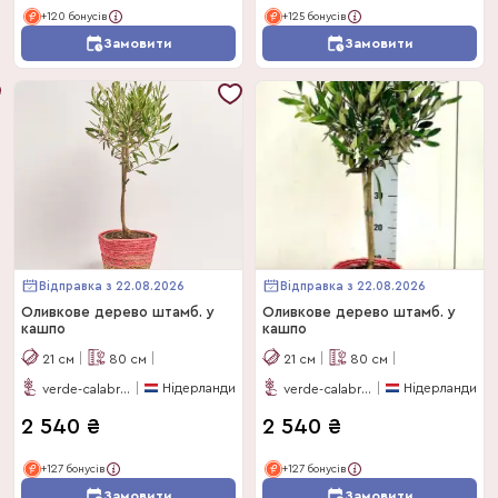
+120 бонусів
+125 бонусів
Замовити
Замовити
Відправка з 22.08.2026
Відправка з 22.08.2026
Оливкове дерево штамб. у
Оливкове дерево штамб. у
кашпо
кашпо
21
см
80
см
21
см
80
см
Нідерланди
Нідерланди
verde-calabria
verde-calabria
2 540
₴
2 540
₴
+127 бонусів
+127 бонусів
Замовити
Замовити