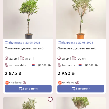
Відправка з 22.08.2026
Відправка з 22.08.2026
Оливкове дерево штамб.
Оливкове дерево штамб.
22
см
95
см
21
см
120
см
Нідерланди
Нідерланди
verde-calabria
bental-bv
2 875
₴
2 940
₴
+143 бонуси
+147 бонусів
Замовити
Замовити