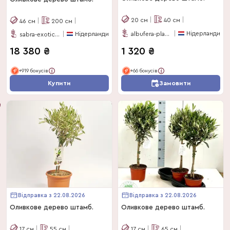
20
см
40
см
46
см
200
см
Нідерланди
Нідерланди
albufera-plants
sabra-exotics-bv
18 380
₴
1 320
₴
+919 бонусів
+66 бонусів
Купити
Замовити
Відправка з 22.08.2026
Відправка з 22.08.2026
Оливкове дерево штамб.
Оливкове дерево штамб.
17
см
55
см
17
см
65
см