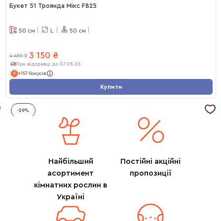
Букет 51 Троянда Мікс F825
50
см
L
50
см
3 150
₴
4 450
₴
При відправці до 07.08.26
+157 бонусів
Купити
-
29
%
Найбільший
Постійні акційні
асортимент
пропозиції
кімнатних рослин в
Україні