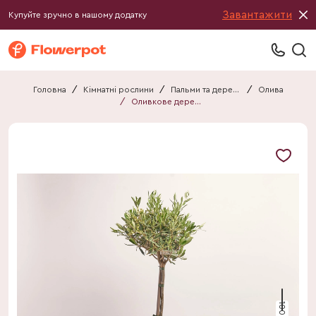
Завантажити
Купуйте зручно в нашому додатку
Головна
/
Кімнатні рослини
/
Пальми та дерева
/
Олива
/
Оливкове дерево штамб. в плет. кашпо
100 см