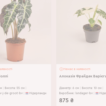
аявності
Немає в наявності
Поллі
Алоказія Фрайдек Варієг
см
Висота: 55 см
Діаметр: 6 см
Висота: 10 см
w-j-de-groot-bv
Нідерланди
Виробник: lundager-bv
Нід
875
₴