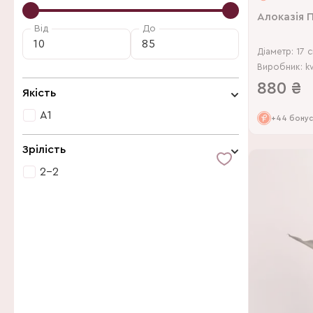
Lundager BV
Алоказія 
Від
До
Wejaru Plant
Діаметр: 17 
Westkaab
Виробник: k
880
₴
Якість
А1
+44 бону
А1
Зрілість
2-2
2-2