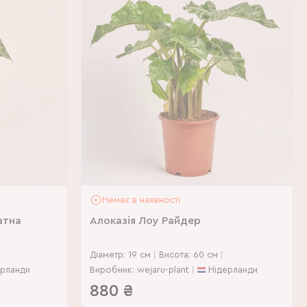
Немає в наявності
атна
Алоказія Лоу Райдер
Діаметр: 19 см
Висота: 60 см
ерланди
Виробник: wejaru-plant
Нідерланди
880
₴