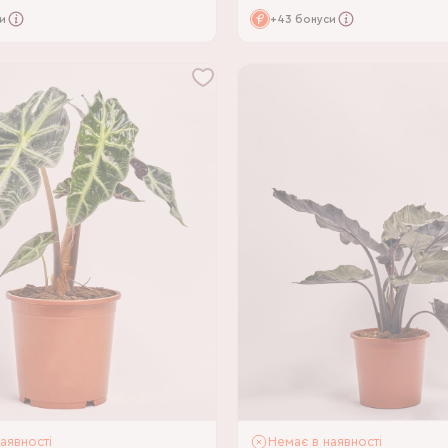
и
+43 бонуси
аявності
Немає в наявності