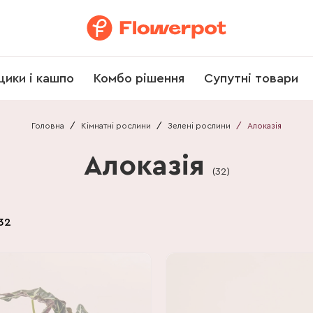
щики і кашпо
Комбо рішення
Супутні товари
Головна
/
Кімнатні рослини
/
Зелені рослини
/
Алоказія
Алоказія
(
32
)
32