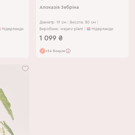
Алоказія Зебріна
Діаметр: 19 см
Висота: 80 см
Нідерланди
Виробник: wejaru-plant
Нідерланди
1 099
₴
+54 бонуси