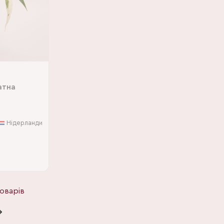
атна
Нідерланди
оварів