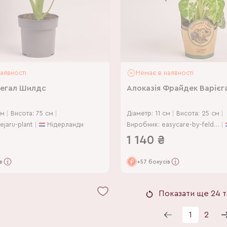
аявності
Немає в наявності
Регал Шилдс
Алоказія Фрайдек Варієг
см
Висота: 75 см
Діаметр: 11 см
Висота: 25 см
jaru-plant
Нідерланди
Виробник: easycare-by-feldborg
1 140
₴
в
+57 бонусів
Показати ще 24 т
1
2