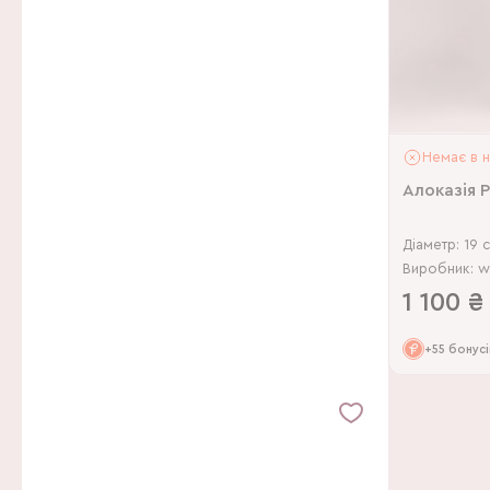
Немає в н
Алоказія 
Діаметр: 19 
Виробник: we
1 100
₴
+55 бонусі