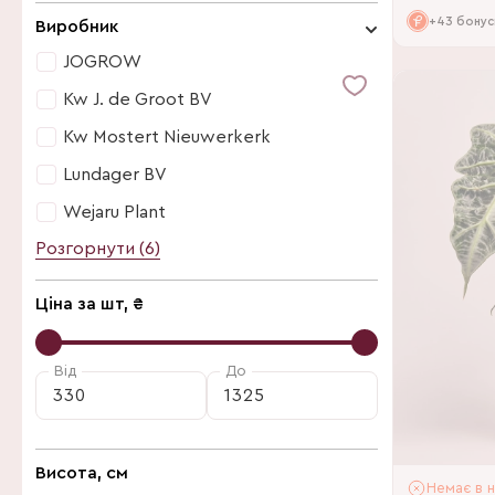
Біколор
+43 бонус
Виробник
Чорний
JOGROW
Зелений
Kw J. de Groot BV
Kw Mostert Nieuwerkerk
Lundager BV
Wejaru Plant
Розгорнути (6)
Bunnik Plants
Easycare by Feldborg
Ціна за шт, ₴
Ichtus Flowers
JG Plant
Від
До
JOGROW
Kw J. de Groot BV
Висота, см
Kw Mostert Nieuwerkerk
Немає в н