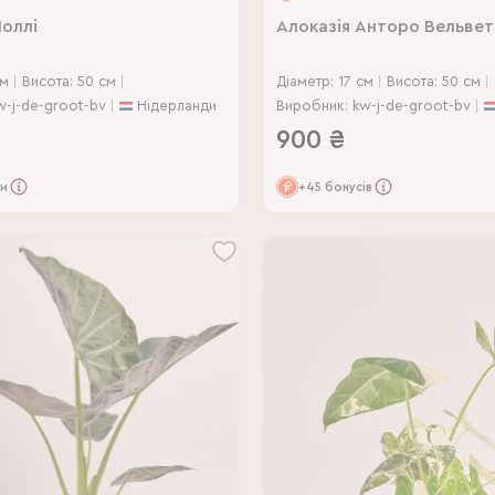
Поллі
Алоказія Анторо Вельвет
см
Висота: 50 см
Діаметр: 17 см
Висота: 50 см
w-j-de-groot-bv
Нідерланди
Виробник: kw-j-de-groot-bv
900
₴
си
+45 бонусів