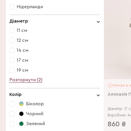
Нідерланди
Нідерланди
Діаметр
11 см
12 см
14 см
17 см
19 см
Розгорнути (2)
6 см
Немає в н
11 см
Алоказія 
Колір
12 см
Біколор
Діаметр: 17 
14 см
Чорний
Виробник: k
17 см
860
₴
Зелений
19 см