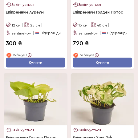
Закінчується
Закінчується
Епіпремнум Ауреум
Епіпремнум Голден Потос
12
см
25
см
15
см
40
см
Нідерланди
Нідерланди
sentinel-bv
sentinel-bv
300
₴
720
₴
+15 бонусів
+36 бонусів
Купити
Купити
Закінчується
Закінчується
Епіпремнум Голден Потос
Епіпремнум Хепі Ліф