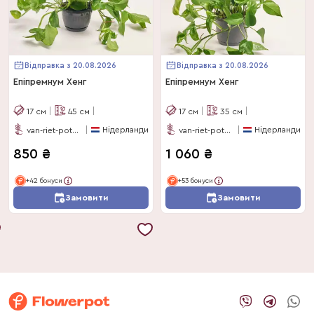
Відправка з 20.08.2026
Відправка з 20.08.2026
Епіпремнум Хенг
Епіпремнум Хенг
17
см
45
см
17
см
35
см
Нідерланди
Нідерланди
van-riet-potplanten
van-riet-potplanten
850
₴
1 060
₴
+42 бонуси
+53 бонуси
Замовити
Замовити