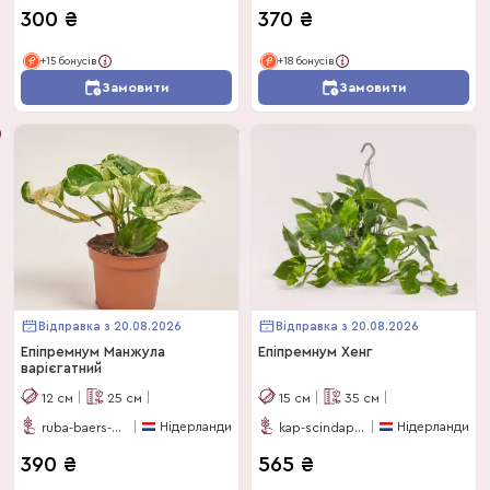
300
₴
370
₴
+15 бонусів
+18 бонусів
Замовити
Замовити
Відправка з 20.08.2026
Відправка з 20.08.2026
Епіпремнум Манжула
Епіпремнум Хенг
варієгатний
12
см
25
см
15
см
35
см
Нідерланди
Нідерланди
ruba-baers-gmbh
kap-scindapsus-bv
390
₴
565
₴