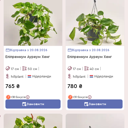
Відправка з 20.08.2026
Відправка з 20.08.2026
Епіпремнум Ауреум Хенг
Епіпремнум Ауреум Хенг
17
см
50
см
17
см
40
см
Нідерланди
Нідерланди
hillplant
hillplant
765
₴
780
₴
+38 бонусів
+39 бонусів
Замовити
Замовити