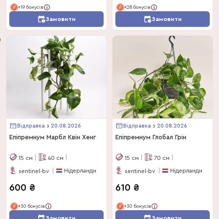
+19 бонусів
+28 бонусів
Замовити
Замовити
Відправка з 20.08.2026
Відправка з 20.08.2026
Епіпремнум Марбл Квін Хенг
Епіпремнум Глобал Грін
15
см
40
см
15
см
70
см
Нідерланди
Нідерланди
sentinel-bv
sentinel-bv
600
₴
610
₴
+30 бонусів
+30 бонусів
Замовити
Замовити