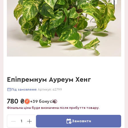
Епіпремнум Ауреум Хенг
Артикул:
42799
Під замовлення
780
₴
+39 бонусів
Фінальна ціна буде визначена після прибуття товару.
1
Замовити