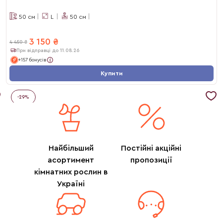
50
см
L
50
см
3 150
₴
4 450
₴
При відправці до 11.08.26
+157 бонусів
Купити
-
29
%
Найбільший
Постійні акційні
асортимент
пропозиції
кімнатних рослин в
Україні