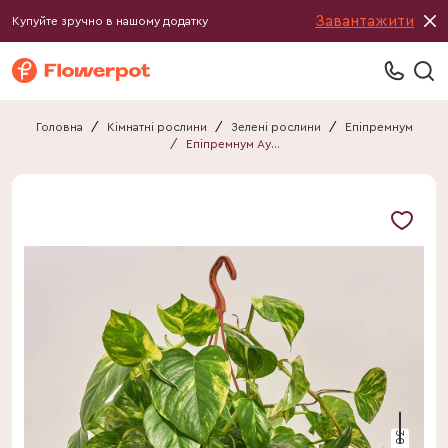
Завантажити
Купуйте зручно в нашому додатку
Головна
/
Кімнатні рослини
/
Зелені рослини
/
Епіпремнум
/
Епіпремнум Ауреум Хенг
30 см