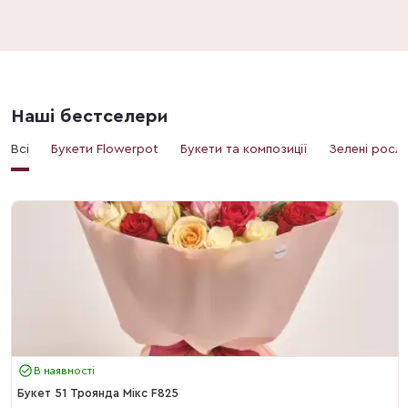
Наші бестселери
Всі
Букети Flowerpot
Букети та композиції
Зелені росл
В наявності
Букет 51 Троянда Мікс F825