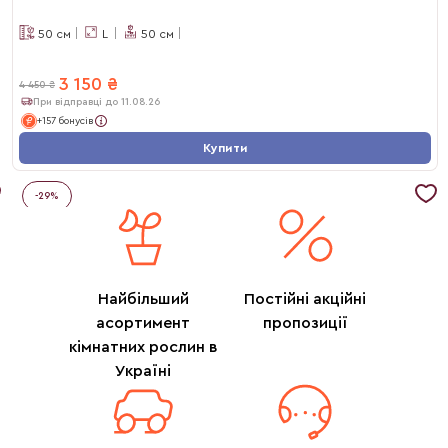
50
см
L
50
см
3 150
₴
4 450
₴
При відправці до 11.08.26
+157 бонусів
Купити
-
29
%
Найбільший
Постійні акційні
асортимент
пропозиції
кімнатних рослин в
Україні