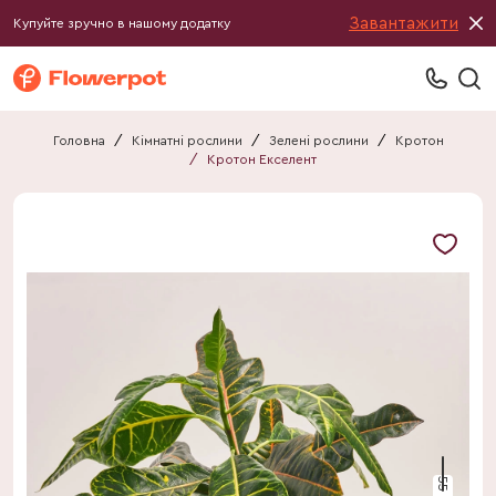
Завантажити
Купуйте зручно в нашому додатку
Головна
/
Кімнатні рослини
/
Зелені рослини
/
Кротон
/
Кротон Екселент
55 см