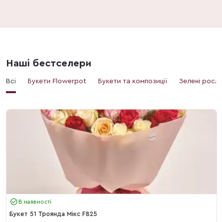
Наші бестселери
Всі
Букети Flowerpot
Букети та композиції
Зелені росл
В наявності
Букет 51 Троянда Мікс F825