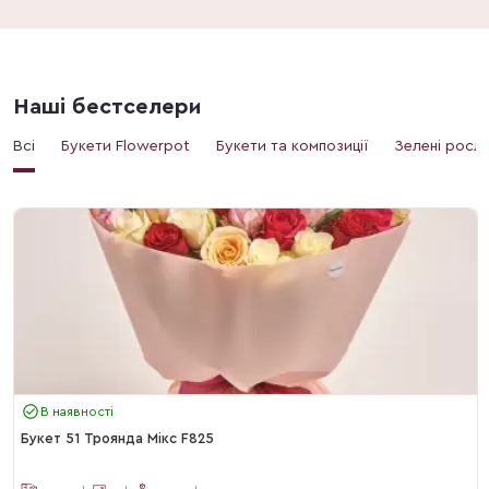
Наші бестселери
Всі
Букети Flowerpot
Букети та композиції
Зелені росл
В наявності
Букет 51 Троянда Мікс F825