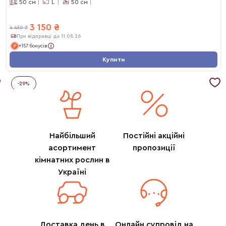
50
см
L
50
см
3 150
₴
4 450
₴
При відправці до 11.08.26
+157 бонусів
Купити
-
29
%
Найбільший
Постійні акційні
асортимент
пропозиції
кімнатних рослин в
Україні
Доставка день в
Онлайн супровід на