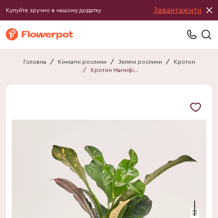
Завантажити
Купуйте зручно в нашому додатку
Головна
/
Кімнатні рослини
/
Зелені рослини
/
Кротон
/
Кротон Магніфісент
35 см