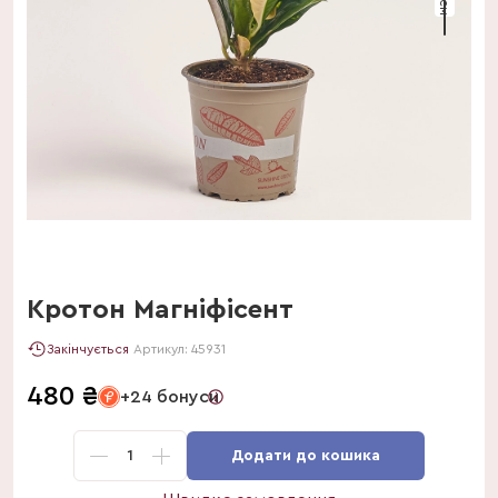
Кротон Магніфісент
Закінчується
Артикул:
45931
480
₴
+24 бонуси
1
Додати до кошика